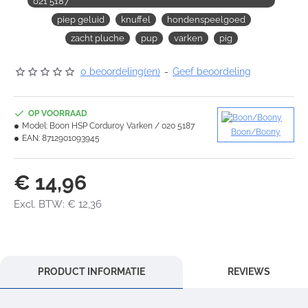
021 5187
piep geluid
knuffel
hondenspeelgoed
zacht pluche
pup
varken
pig
0 beoordeling(en)
-
Geef beoordeling
OP VOORRAAD
Model:
Boon HSP Corduroy Varken / 020 5187
Boon/Boony
EAN:
8712901093945
€ 14,96
Excl. BTW: € 12,36
PRODUCT INFORMATIE
REVIEWS