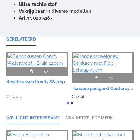
Ultra zachte stof
Vekrijgbaar in diverse modellen
Art.nr. 020 5187
GERELATEERD
Benchkussen Comfy Waterproof - Bruin 120cm
Hondenspeelgoed Corduroy met Piep - Schaap 40cm
€ 69,95
€ 14,96
€
WELLICHT INTERESSANT
VAN HETZELFDE MERK