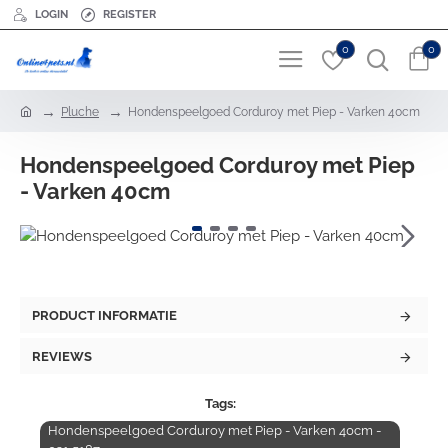
LOGIN
REGISTER
0
0
h
Pluche
Hondenspeelgoed Corduroy met Piep - Varken 40cm
o
m
Hondenspeelgoed Corduroy met Piep
e
- Varken 40cm
PRODUCT INFORMATIE
REVIEWS
Tags:
Hondenspeelgoed Corduroy met Piep - Varken 40cm -