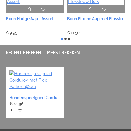
Boon Harige Aap - Assorti
Boon Pluche Aap met Flosstouw Buik
B
€ 9,95
€ 11,50
€
RECENT BEKEKEN
MEEST BEKEKEN
Hondenspeelgoed Corduroy met Piep - Varken 40cm
€ 14,96