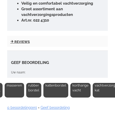
Veilig en comfortabel vachtverzorging
Groot assortiment aan
vachtverzorgingsproducten
Art.nr. 022 4310
REVIEWS
GEEF BEOORDELING
Uw naam:
masseren
rubber
kattenborstel
kortharige
vachtverzorg
Opmerking:
l
borstel
vacht
kat
0 beoordeling(en)
-
Geef beoordeling