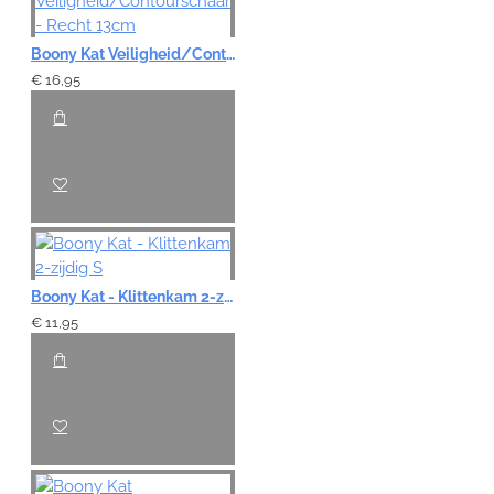
Boony Kat Veiligheid/Contourschaar - Recht 13cm
€ 16,95
Boony Kat - Klittenkam 2-zijdig S
€ 11,95