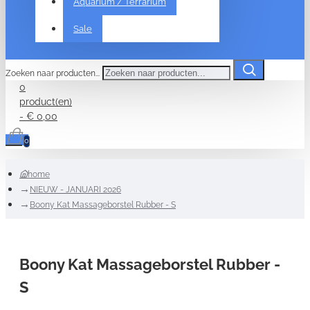
Aquarium / Terrarium
Sale
Zoeken naar producten...
0
product(en)
- € 0,00
0
home
NIEUW - JANUARI 2026
Boony Kat Massageborstel Rubber - S
Boony Kat Massageborstel Rubber -
S