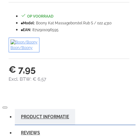
Note:
HTML-code wordt niet vertaald!
OP VOORRAAD
Waardering:
Slecht
Goed
Model:
Boony Kat Massageborstel Rub S / 022 4310
EAN:
8712901096595
VERDER
Boon/Boony
€ 7,95
Excl. BTW: € 6,57
PRODUCT INFORMATIE
REVIEWS