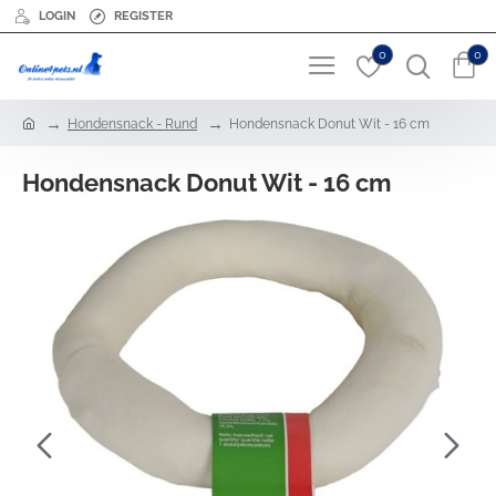
LOGIN
REGISTER
0
0
h
Hondensnack - Rund
Hondensnack Donut Wit - 16 cm
o
m
Hondensnack Donut Wit - 16 cm
e