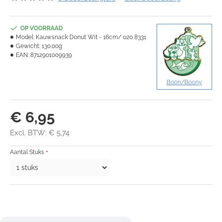
OP VOORRAAD
Model:
Kauwsnack Donut Wit - 16cm/ 020 8331
Gewicht:
130.00g
EAN:
8712901009939
Boon/Boony
€ 6,95
Excl. BTW: € 5,74
Aantal Stuks