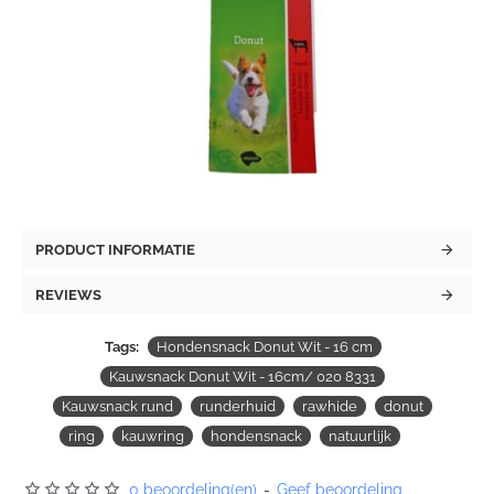
PRODUCT INFORMATIE
REVIEWS
Tags:
Hondensnack Donut Wit - 16 cm
Kauwsnack Donut Wit - 16cm/ 020 8331
Kauwsnack rund
runderhuid
rawhide
donut
ring
kauwring
hondensnack
natuurlijk
0 beoordeling(en)
-
Geef beoordeling