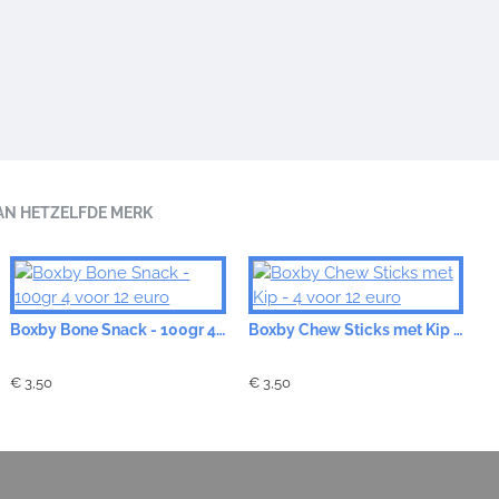
AN HETZELFDE MERK
Boxby Bone Snack - 100gr 4 voor 12 euro
Boxby Chew Sticks met Kip - 4 voor 12 euro
€ 3,50
€ 3,50
€