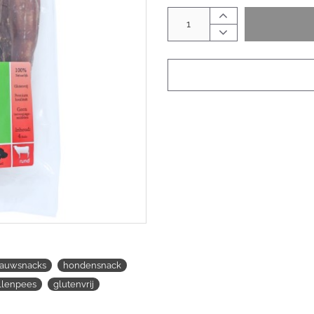
auwsnacks
hondensnack
llenpees
glutenvrij