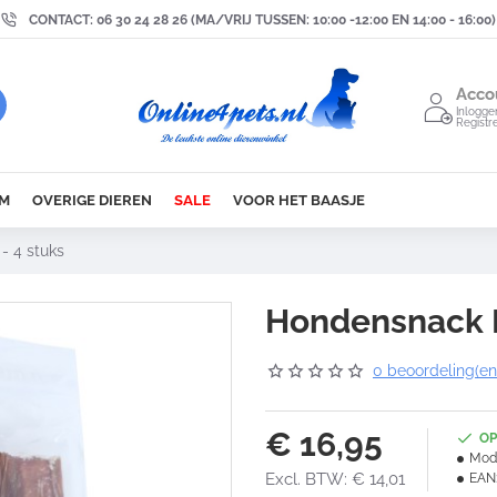
CONTACT: 06 30 24 28 26 (MA/VRIJ TUSSEN: 10:00 -12:00 EN 14:00 - 16:00)
Acco
Inlogge
Registr
M
OVERIGE DIEREN
SALE
VOOR HET BAASJE
- 4 stuks
Hondensnack B
0 beoordeling(en
€ 16,95
OP
Mode
Excl. BTW: € 14,01
EAN