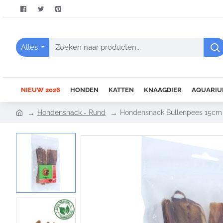
Alles
Zoeken
naar
producten...
NIEUW 2026
HONDEN
KATTEN
KNAAGDIER
AQUARIU
h
Hondensnack - Rund
Hondensnack Bullenpees 15cm 
o
m
e