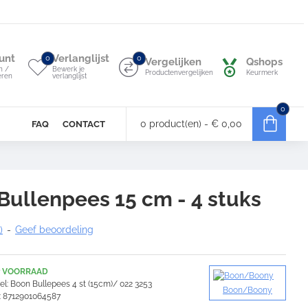
unt
Verlanglijst
0
0
Vergelijken
Qshops
n /
Bewerk je
Productenvergelijken
Keurmerk
eren
verlanglijst
0
0 product(en) - € 0,00
FAQ
CONTACT
ullenpees 15 cm - 4 stuks
)
-
Geef beoordeling
 VOORRAAD
l:
Boon Bullepees 4 st (15cm)/ 022 3253
Boon/Boony
:
8712901064587