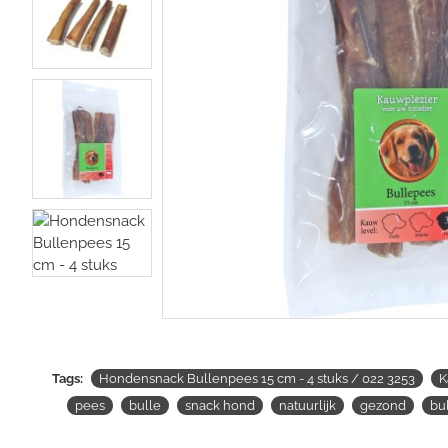
Tags:
Hondensnack Bullenpees 15 cm - 4 stuks / 022 3253
K
pees
bulle
snack hond
natuurlijk
gezond
bu