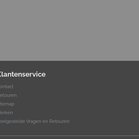
Klantenservice
ontact
etouren
itemap
erken
eelgestelde Vragen en Retouren