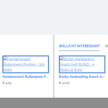
WELLICHT INTERESSANT
V
Hondensnack Bullenpees Puntjes - 100 gram
Hondenspeelgoed Flosstouw Camouflage - 5 maten
Boxby Aanbieding Snack met RUND - 4 Stuks 12 Euro
€ 4,25
€ 2,50
€ 12,00