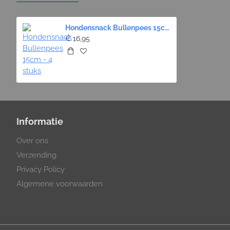
Hondensnack Bullenpees 15cm - 4 stuks
€ 16,95
Informatie
Over ons
Verzending
Privacy Policy
Algemene voorwaarden