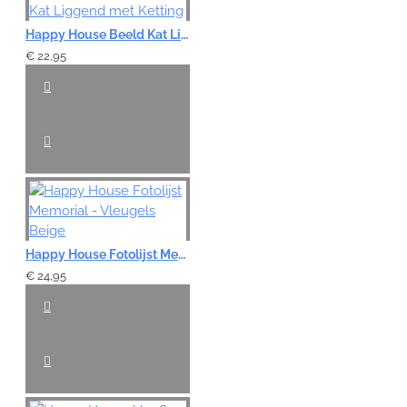
Note:
HTML-code wordt niet vertaald!
Happy House Beeld Kat Liggend met Ketting
Waardering:
€ 22,95
Slecht
Goed
VERDER
Happy House Fotolijst Memorial - Vleugels Beige
€ 24,95