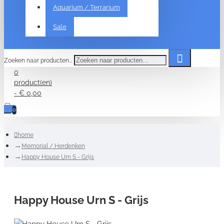
Aquarium / Terrarium
Sale
Zoeken naar producten...
0
product(en)
- € 0,00
0
home
Memorial / Herdenken
Happy House Urn S - Grijs
Happy House Urn S - Grijs