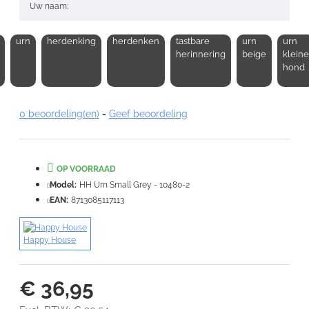
Uw naam:
urn
herdenking
herdenken
tastbare
urn
urn
Opmerking:
herinnering
beige
kleine
hond
0 beoordeling(en)
-
Geef beoordeling
Note:
HTML-code wordt niet vertaald!
Waardering:
OP VOORRAAD
Slecht
Goed
Model:
HH Urn Small Grey - 10480-2
EAN:
8713085117113
VERDER
Happy House
€ 36,95