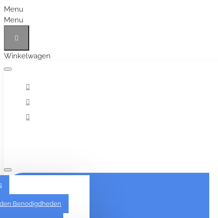
Menu
Menu
Winkelwagen
Alles
s
den Benodigdheden