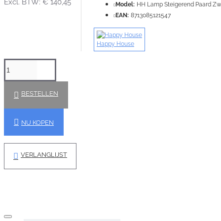
Excl. BTW: € 140,45
Model:
HH Lamp Steigerend Paard Zwa
EAN:
8713085121547
Happy House
BESTELLEN
NU KOPEN
VERLANGLIJST