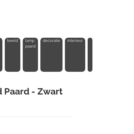
beeld
lamp
decoratie
interieur
paard
 Paard - Zwart