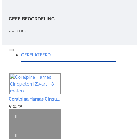
GEEF BEOORDELING
Uw naam:
Opmerking:
GERELATEERD
Note:
HTML-code wordt niet vertaald!
Coralpina Harnas Cinquetorri Zwart - 8 maten
Waardering:
Slecht
Goed
€ 21,95
VERDER