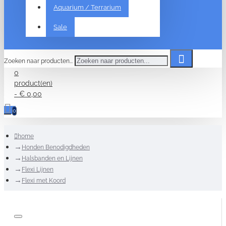
Aquarium / Terrarium
Sale
Zoeken naar producten...
0
product(en)
- € 0,00
0
home
Honden Benodigdheden
Halsbanden en Lijnen
Flexi Lijnen
Flexi met Koord