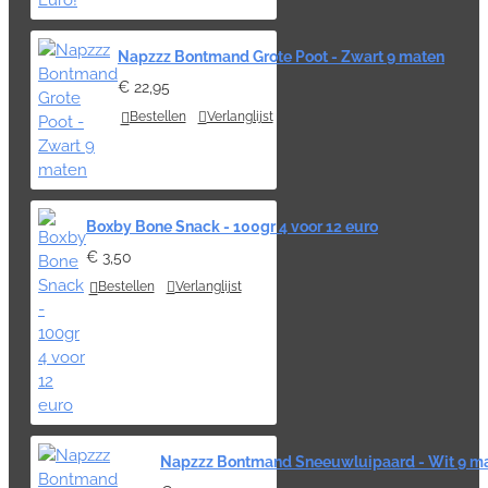
Napzzz Bontmand Grote Poot - Zwart 9 maten
€ 22,95
Bestellen
Verlanglijst
Boxby Bone Snack - 100gr 4 voor 12 euro
€ 3,50
Bestellen
Verlanglijst
Napzzz Bontmand Sneeuwluipaard - Wit 9 m