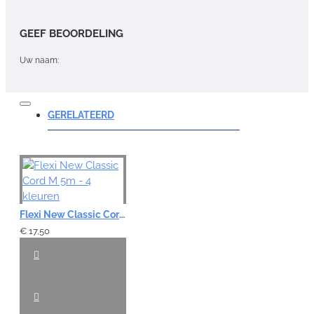
GEEF BEOORDELING
Uw naam:
Opmerking:
GERELATEERD
Note:
HTML-code wordt niet vertaald!
Flexi New Classic Cord M 5m - 4 kleuren
Waardering:
Slecht
Goed
€ 17,50
VERDER