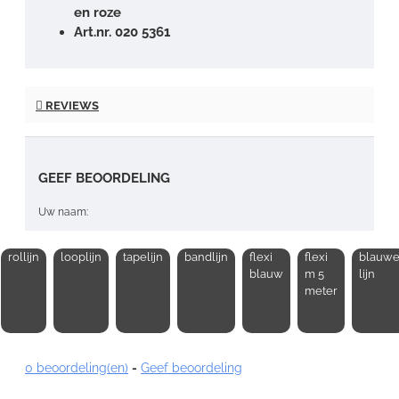
en roze
Art.nr. 020 5361
REVIEWS
GEEF BEOORDELING
Uw naam:
rollijn
looplijn
tapelijn
bandlijn
flexi
flexi
blauw
Opmerking:
blauw
m 5
lijn
meter
0 beoordeling(en)
-
Geef beoordeling
Note:
HTML-code wordt niet vertaald!