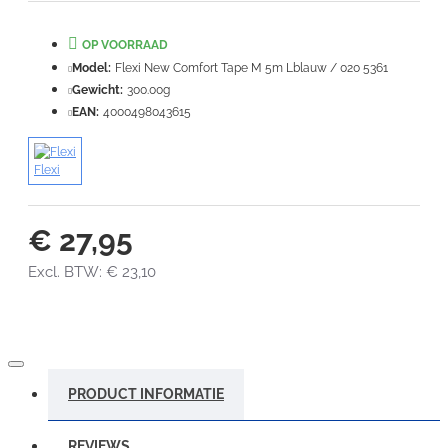
Waardering:
Slecht
Goed
OP VOORRAAD
Model:
Flexi New Comfort Tape M 5m Lblauw / 020 5361
VERDER
Gewicht:
300.00g
EAN:
4000498043615
Flexi
€ 27,95
Excl. BTW: € 23,10
PRODUCT INFORMATIE
REVIEWS