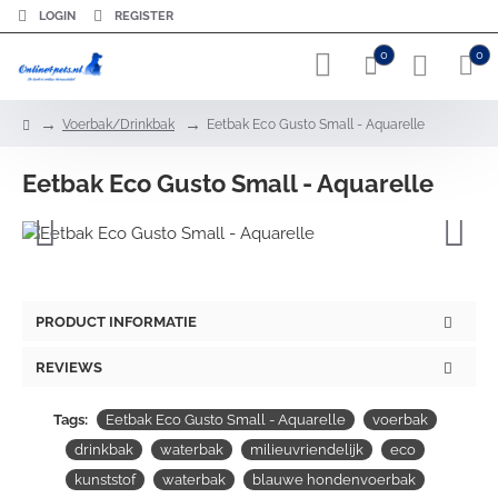
LOGIN
REGISTER
0
0
h
Voerbak/Drinkbak
Eetbak Eco Gusto Small - Aquarelle
o
m
Eetbak Eco Gusto Small - Aquarelle
e
PRODUCT INFORMATIE
REVIEWS
Tags:
Eetbak Eco Gusto Small - Aquarelle
voerbak
drinkbak
waterbak
milieuvriendelijk
eco
kunststof
waterbak
blauwe hondenvoerbak