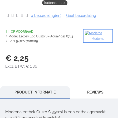
katteneetbak
0 beoordeling(en)
-
Geef beoordeling
OP VOORRAAD
Model:
Eetbak Eco Gusto S - Aqua/ 021 6784
Moderna
EAN:
5412087018819
€ 2,25
Excl. BTW: € 1,86
PRODUCT INFORMATIE
REVIEWS
Moderna eetbak Gusto S 350ml is een eetbak gemaakt
van 98% gerecycled kunststof.