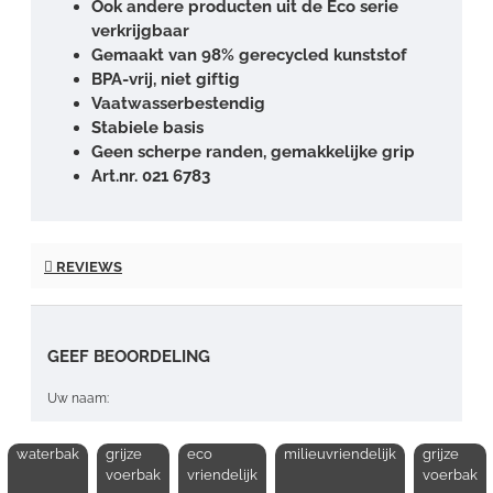
Ook andere producten uit de Eco serie
verkrijgbaar
Gemaakt van 98% gerecycled kunststof
BPA-vrij, niet giftig
Vaatwasserbestendig
Stabiele basis
Geen scherpe randen, gemakkelijke grip
Art.nr. 021 6783
REVIEWS
GEEF BEOORDELING
Uw naam:
waterbak
grijze
eco
milieuvriendelijk
grijze
Opmerking:
voerbak
vriendelijk
voerbak