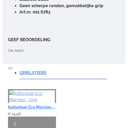
Geen scherpe randen, gemakkelijke grip
Art.nr. 021 6783
GEEF BEOORDELING
Uw naam:
Opmerking:
GERELATEERD
Note:
HTML-code wordt niet vertaald!
Kattenbak Eco Maryloo - Grijs
Waardering:
€ 14,96
Slecht
Goed