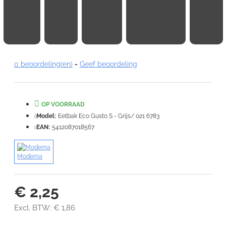
Note:
HTML-code wordt niet vertaald!
0 beoordeling(en)
-
Geef beoordeling
Waardering:
Slecht
Goed
OP VOORRAAD
VERDER
Model:
Eetbak Eco Gusto S - Grijs/ 021 6783
EAN:
5412087018567
Moderna
€ 2,25
Excl. BTW: € 1,86