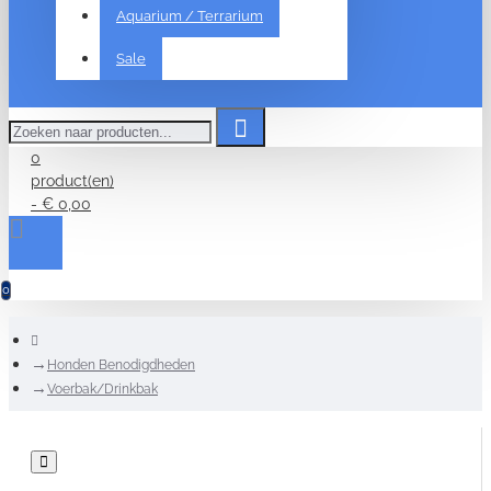
Aquarium / Terrarium
Sale
Zoeken
naar
producten...
0
product(en)
- € 0,00
0
home
Honden Benodigdheden
Voerbak/Drinkbak