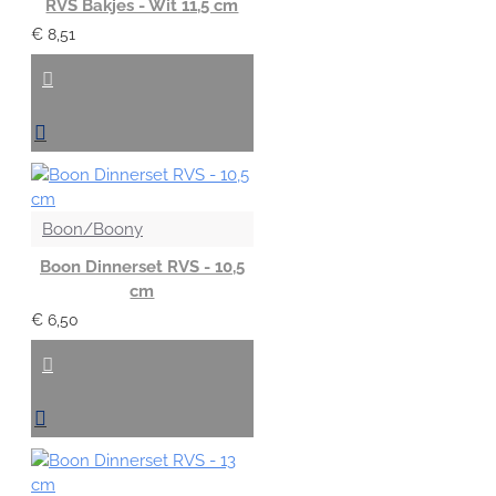
RVS Bakjes - Wit 11,5 cm
€ 8,51
Boon/Boony
Boon Dinnerset RVS - 10,5
cm
€ 6,50