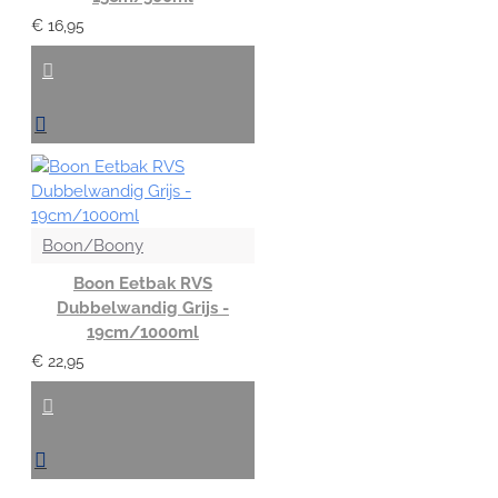
€ 16,95
Boon/Boony
Boon Eetbak RVS
Dubbelwandig Grijs -
19cm/1000ml
€ 22,95