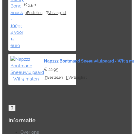
€ 3,50
Bestellen
Verlanglijst
Napzzz Bontmand Sneeuwluipaard - Wit 9 m
€ 22,95
Bestellen
Verlanglijst
Informatie
Over ons