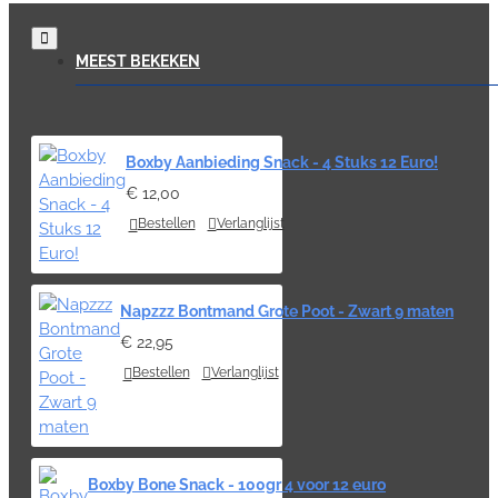
MEEST BEKEKEN
Boxby Aanbieding Snack - 4 Stuks 12 Euro!
€ 12,00
Bestellen
Verlanglijst
Napzzz Bontmand Grote Poot - Zwart 9 maten
€ 22,95
Bestellen
Verlanglijst
Boxby Bone Snack - 100gr 4 voor 12 euro