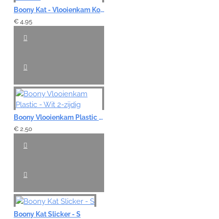
Boony Kat - Vlooienkam Korte Tanden
€ 4,95
Boony Vlooienkam Plastic - Wit 2-zijdig
€ 2,50
Boony Kat Slicker - S