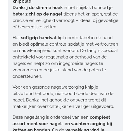
knipblad
.
Dankzij de slimme hoek
in het snijvlak behoud je
beter zicht op de nagel
tijdens het knippen, wat de
precisie en veiligheid verhoogt – ideaal bij gevoelige
of beweeglijke katten.
Het
softgrip handvat
ligt comfortabel in de hand
en biedt optimale controle, zodat je met vertrouwen
en nauwkeurigheid kunt werken. De tang is speciaal
ontwikkeld voor regelmatig onderhoud van de
nagels en helpt zo om ingegroeide nagels te
voorkomen en de juiste stand van de poten te
ondersteunen.
Voor een gezonde nagelverzorging knip je
uitsluitend het dode, niet-doorbloede deel van de
nagel. Dankzij het gehoekte ontwerp wordt dit
makkelijker, overzichtelijker én veiliger uitgevoerd.
Deze nageltang is onderdeel van een
compleet
assortiment voor nagel- en vachtverzorging bij
katten en honden
. Op de
verpakking vind je