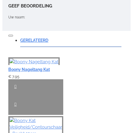
GEEF BEOORDELING
Uw naam:
Opmerking:
GERELATEERD
Boony Nageltang Kat
Note:
HTML-code wordt niet vertaald!
€ 7,95
Waardering:
Slecht
Goed
VERDER