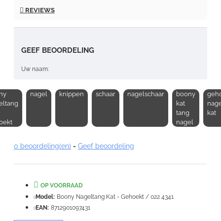
REVIEWS
GEEF BEOORDELING
Uw naam:
ny
nagel
knippen
schaar
nagelschaar
boony
geh
Opmerking:
eltang
kat
nage
tang
kat
oekt
nagel
0 beoordeling(en)
-
Geef beoordeling
Note:
HTML-code wordt niet vertaald!
Waardering:
OP VOORRAAD
Slecht
Goed
Model:
Boony Nageltang Kat - Gehoekt / 022 4341
EAN:
8712901097431
VERDER