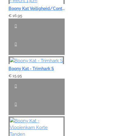
Boony Kat Veiligheid/Contourschaar - Recht 13cm
€ 16,95
Boony Kat - Trimhark S
€ 15,95