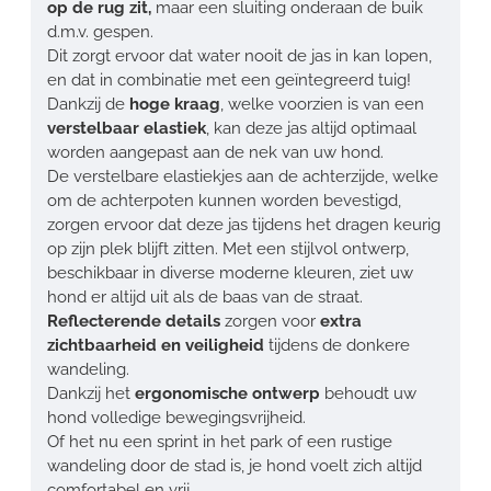
op de rug zit,
maar een sluiting onderaan de buik
d.m.v. gespen.
Dit zorgt ervoor dat water nooit de jas in kan lopen,
en dat in combinatie met een geïntegreerd tuig!
Dankzij de
hoge kraag
, welke voorzien is van een
verstelbaar elastiek
, kan deze jas altijd optimaal
worden aangepast aan de nek van uw hond.
De verstelbare elastiekjes aan de achterzijde, welke
om de achterpoten kunnen worden bevestigd,
zorgen ervoor dat deze jas tijdens het dragen keurig
op zijn plek blijft zitten. Met een stijlvol ontwerp,
beschikbaar in diverse moderne kleuren, ziet uw
hond er altijd uit als de baas van de straat.
Reflecterende details
zorgen voor
extra
zichtbaarheid en veiligheid
tijdens de donkere
wandeling.
Dankzij het
ergonomische ontwerp
behoudt uw
hond volledige bewegingsvrijheid.
Of het nu een sprint in het park of een rustige
wandeling door de stad is, je hond voelt zich altijd
comfortabel en vrij.