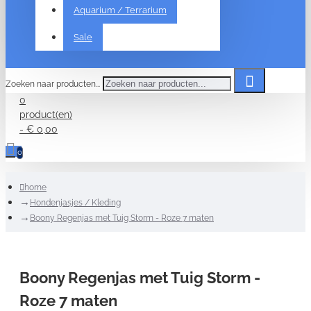
Aquarium / Terrarium
Sale
Zoeken naar producten...
0
product(en)
- € 0,00
0
home
Hondenjasjes / Kleding
Boony Regenjas met Tuig Storm - Roze 7 maten
Boony Regenjas met Tuig Storm -
Roze 7 maten