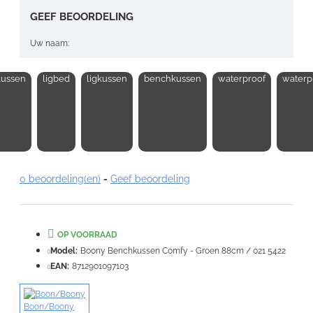
GEEF BEOORDELING
Uw naam:
kussen
ligbed
ligkussen
benchkussen
waterproof
waterp
Opmerking:
Note:
HTML-code wordt niet vertaald!
0 beoordeling(en)
-
Geef beoordeling
Waardering:
Slecht
Goed
OP VOORRAAD
VERDER
Model:
Boony Benchkussen Comfy - Groen 88cm / 021 5422
EAN:
8712901097103
Boon/Boony