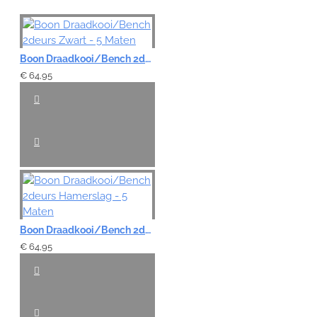
Note:
HTML-code wordt niet vertaald!
Boon Draadkooi/Bench 2deurs Zwart - 5 Maten
Waardering:
€ 64,95
Slecht
Goed
VERDER
Boon Draadkooi/Bench 2deurs Hamerslag - 5 Maten
€ 64,95