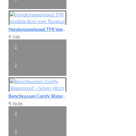
Hondenspeelgoed TPR Voetbal 8cm met Touwlus
€ 7,95
Benchkussen Comfy Waterproof - Groen 58cm
€ 29,95