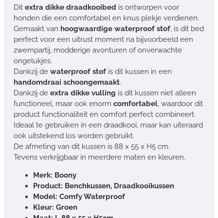
Dit
extra dikke draadkooibed
is ontworpen voor
honden die een comfortabel en knus plekje verdienen.
Gemaakt van
hoogwaardige waterproof stof
, is dit bed
perfect voor een uitrust moment na bijvoorbeeld een
zwempartij, modderige avonturen of onverwachte
ongelukjes.
Dankzij de
waterproof stof
is dit kussen in een
handomdraai schoongemaakt
.
Dankzij de
extra dikke vulling
is dit kussen niet alleen
functioneel, maar ook enorm
comfortabel
, waardoor dit
product functionaliteit en comfort perfect combineert.
Ideaal te gebruiken in een draadkooi, maar kan uiteraard
ook uitstekend los worden gebruikt.
De afmeting van dit kussen is 88 x 55 x H5 cm.
Tevens verkrijgbaar in meerdere maten en kleuren.
Merk: Boony
Product: Benchkussen, Draadkooikussen
Model: Comfy Waterproof
Kleur: Groen
Maat: L 88 x 55 x H5cm