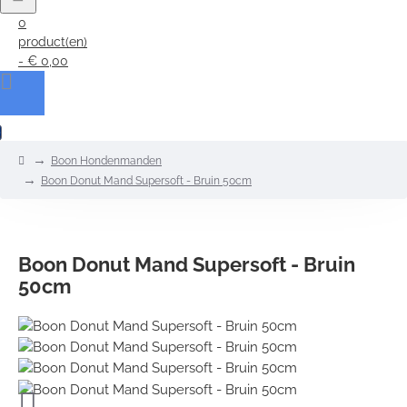
0
product(en)
- € 0,00
0
home
Boon Hondenmanden
Boon Donut Mand Supersoft - Bruin 50cm
Boon Donut Mand Supersoft - Bruin
50cm