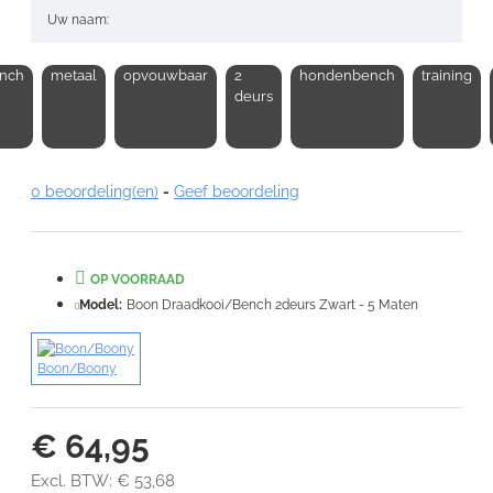
Uw naam:
nch
metaal
opvouwbaar
2
hondenbench
training
Opmerking:
deurs
0 beoordeling(en)
-
Geef beoordeling
Note:
HTML-code wordt niet vertaald!
Waardering:
OP VOORRAAD
Slecht
Goed
Model:
Boon Draadkooi/Bench 2deurs Zwart - 5 Maten
VERDER
Boon/Boony
€ 64,95
Excl. BTW: € 53,68