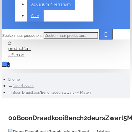
Aquarium / Terrarium
Sale
Zoeken naar producten...
0
product(en)
- € 0,00
0
home
Draadkooien
Boon Draadkooi/Bench 2deurs Zwart - 5 Maten
00BoonDraadkooiBench2deursZwart5M