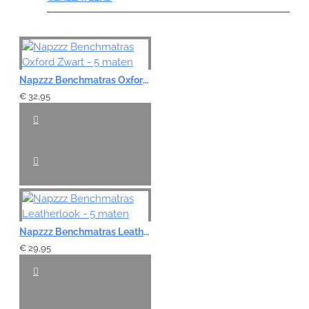
Note:
HTML-code wordt niet vertaald!
Napzzz Benchmatras Oxford Zwart - 5 maten
Waardering:
€ 32,95
Slecht
Goed
VERDER
Napzzz Benchmatras Leatherlook - 5 maten
€ 29,95