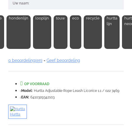
Uw naam:
e
hondenlijn
looplijn
touw
eco
recycle
hurtta
hurt
Opmerking:
lijn
neo
Note:
HTML-code wordt niet vertaald!
0 beoordeling(en)
-
Geef beoordeling
Waardering:
Slecht
Goed
OP VOORRAAD
VERDER
Model:
Hurtta Adjustable Rope Leash Licorice 1.1 / 022 7469
EAN:
6410329342103
Hurtta