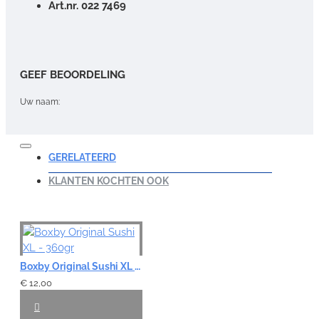
Art.nr. 022 7469
GEEF BEOORDELING
Uw naam:
Opmerking:
GERELATEERD
KLANTEN KOCHTEN OOK
Note:
HTML-code wordt niet vertaald!
Waardering:
Boxby Original Sushi XL - 360gr
Slecht
Goed
€ 12,00
VERDER