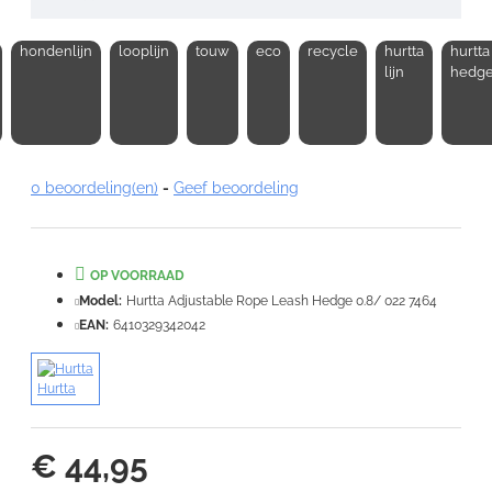
hondenlijn
looplijn
touw
eco
recycle
hurtta
hurtta
Opmerking:
lijn
hedg
0 beoordeling(en)
-
Geef beoordeling
Note:
HTML-code wordt niet vertaald!
Waardering:
Slecht
Goed
OP VOORRAAD
Model:
Hurtta Adjustable Rope Leash Hedge 0.8/ 022 7464
VERDER
EAN:
6410329342042
Hurtta
€ 44,95