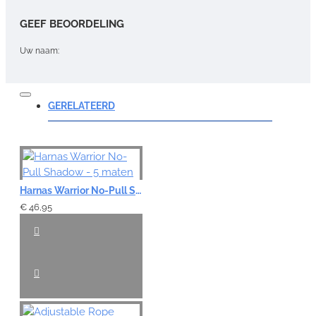
GEEF BEOORDELING
Uw naam:
Opmerking:
GERELATEERD
Note:
HTML-code wordt niet vertaald!
Harnas Warrior No-Pull Shadow - 5 maten
Waardering:
€ 46,95
Slecht
Goed
VERDER