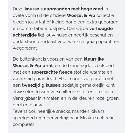
Deze
knusse slaapmanden met hoge rand
in
ovale vorm uit de officiële
Woezel & Pip
collectie
bieden jouw kat of kleine hond een extra geborgen
en comfortabele rustplek. Dankzij de
verhoogde
achterzijde
ligt jouw huisdier heerlijk beschut en
ondersteund – ideaal voor wie zich graag opkrult en
wegdroomt.
De buitenkant is voorzien van een
kleurrijke
Woezel & Pip print
, en de binnenzijde is bekleed
met een
superzachte fleece
stof die warmte en
zachtheid garandeert. Elke mand is uitgerust met
een
tweezijdig kussen
, zodat je gemakkelijk kunt
afwisselen tussen verschillende stoffen en stijlen.
Verkrijgbaar in 3 maten en in de kleuren roze, groen,
geel en blauw.
Tevens ook heerlijke snacks, manden, divans,
speelgoed en meer verkrijgbaar. Maak je collectie
compleet!