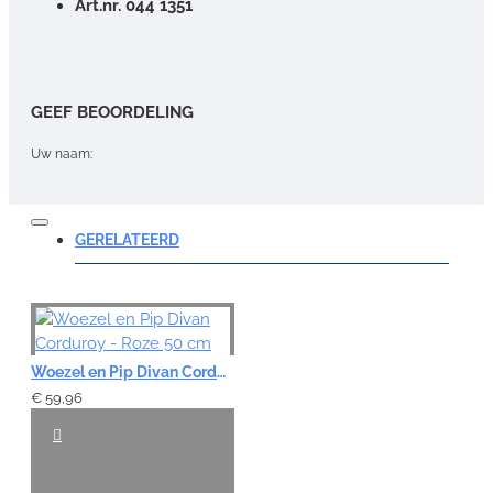
Art.nr. 044 1351
GEEF BEOORDELING
Uw naam:
Opmerking:
GERELATEERD
Note:
HTML-code wordt niet vertaald!
Woezel en Pip Divan Corduroy - Roze 50 cm
Waardering:
€ 59,96
Slecht
Goed
VERDER