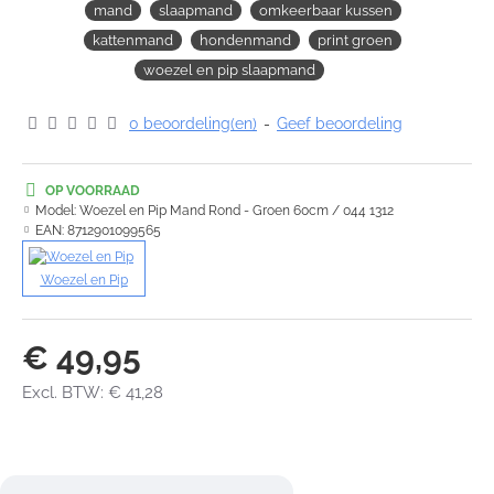
mand
slaapmand
omkeerbaar kussen
kattenmand
hondenmand
print groen
woezel en pip slaapmand
0 beoordeling(en)
-
Geef beoordeling
OP VOORRAAD
Model:
Woezel en Pip Mand Rond - Groen 60cm / 044 1312
EAN:
8712901099565
Woezel en Pip
€ 49,95
Excl. BTW: € 41,28