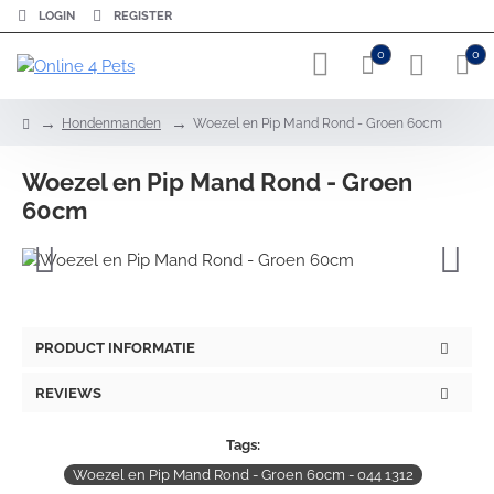
LOGIN
REGISTER
0
0
h
Hondenmanden
Woezel en Pip Mand Rond - Groen 60cm
o
m
Woezel en Pip Mand Rond - Groen
e
60cm
PRODUCT INFORMATIE
REVIEWS
Tags:
Woezel en Pip Mand Rond - Groen 60cm - 044 1312