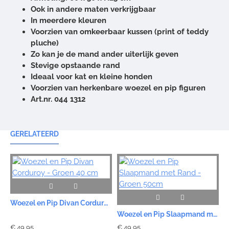
Ook in andere maten verkrijgbaar
In meerdere kleuren
Voorzien van omkeerbaar kussen (print of teddy
pluche)
Zo kan je de mand ander uiterlijk geven
Stevige opstaande rand
Ideaal voor kat en kleine honden
Voorzien van herkenbare woezel en pip figuren
Art.nr. 044 1312
GERELATEERD
Woezel en Pip Divan Corduroy - Groen 40 cm
Woezel en Pip Slaapmand met Rand - Groen 50cm
€ 49,95
€ 49,95
€