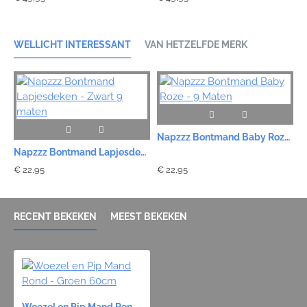
WELLICHT INTERESSANT
VAN HETZELFDE MERK
Napzzz Bontmand Baby Roze - 9 Maten
Napzzz Bontmand Lapjesdeken - Zwart 9 maten
€ 22,95
€ 22,95
€
RECENT BEKEKEN
MEEST BEKEKEN