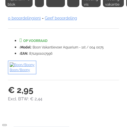
blok
vis
vakantie
0 beoordeling(en)
-
Geef beoordeling
Note:
HTML-code wordt niet vertaald!
OP VOORRAAD
Waardering:
Slecht
Goed
Model:
Boon Vakantievoer Aquarium - 1st / 004 0075
EAN:
8712901017996
VERDER
Boon/Boony
€ 2,95
Excl. BTW: € 2,44