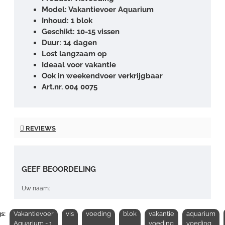
Model: Vakantievoer Aquarium
Inhoud: 1 blok
Geschikt: 10-15 vissen
Duur: 14 dagen
Lost langzaam op
Ideaal voor vakantie
Ook in weekendvoer verkrijgbaar
Art.nr. 004 0075
REVIEWS
GEEF BEOORDELING
Uw naam:
s:
Vakantievoer
vis
voeding
blok
vakantie
aquarium
Opmerking:
Aquarium - 1
voeding
voeding