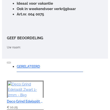
Ideaal voor vakantie
Ook in weekendvoer verkrijgbaar
Art.nr. 004 0075
GEEF BEOORDELING
Uw naam:
Opmerking:
GERELATEERD
Note:
HTML-code wordt niet vertaald!
Deco Grind Edelsplit Zwart 1-2mm - 8kg
Waardering:
Slecht
Goed
€ 10,25