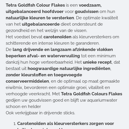
Tetra Goldfish Colour Flakes
is een
voedzaam,
uitgebalanceerd hoofdvoer
voor
goudvissen
om hun
natuurlijke kleuren te versterken
. De optimale kwaliteit
van het
uitgebalanceerde
dieet ondersteunt de
gezondheid en het welzijn van de vissen.
Het voedsel bevat
carotenoïden
als kleurversterkers om
schitterende en intense kleuren te garanderen.
De
lang drijvende en langzaam afzinkende vlokken
beperken afval- en watervervuiling
tot een minimum
dankzij hun hoge verteerbaarheid. Het
unieke recept
, dat
bestaat uit
hoogwaardige natuurlijke ingrediënten
,
zonder kleurstoffen en toegevoegde
conserveermiddelen
, en de optimaal op maat gemaakte
eiwitmix, bevorderen een optimale groei, vitaliteit en
verhoogde veerkracht. Met
Tetra Goldfish Colours Flakes
gedijen uw goudvissen goed en blijft uw aquariumwater
schoon en helder
Ook verkrijgbaar in drijvende sticks.
Carotenoïden als kleurversterkers zorgen voor