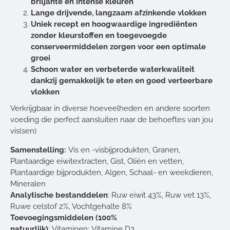
briljante en intense kleuren
Lange drijvende, langzaam afzinkende vlokken
Uniek recept en hoogwaardige ingrediënten
zonder kleurstoffen en toegevoegde
conserveermiddelen zorgen voor een optimale
groei
Schoon water en verbeterde waterkwaliteit
dankzij gemakkelijk te eten en goed verteerbare
vlokken
Verkrijgbaar in diverse hoeveelheden en andere soorten
voeding die perfect aansluiten naar de behoeftes van jou
vis(sen)
Samenstelling:
Vis en -visbijprodukten, Granen,
Plantaardige eiwitextracten, Gist, Oliën en vetten,
Plantaardige bijprodukten, Algen, Schaal- en weekdieren,
Mineralen
Analytische bestanddelen
: Ruw eiwit 43%, Ruw vet 13%,
Ruwe celstof 2%, Vochtgehalte 8%
Toevoegingsmiddelen (100%
natuurlijk)
: Vitaminen: Vitamine D3