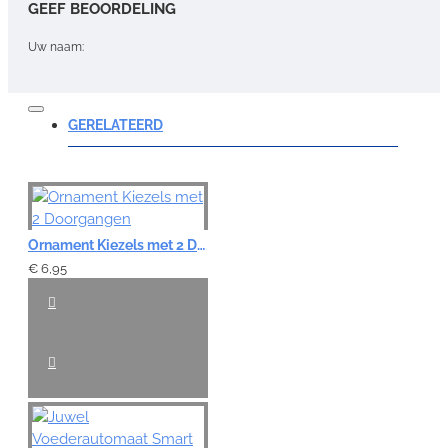
GEEF BEOORDELING
Uw naam:
Opmerking:
GERELATEERD
Note:
HTML-code wordt niet vertaald!
Ornament Kiezels met 2 Doorgangen
Waardering:
€ 6,95
Slecht
Goed
VERDER