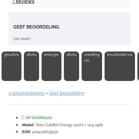
REVIEWS
GEEF BEOORDELING
Uw naam:
goudvis
sticks
energie
sticks
voeding
koudwatervis
Opmerking:
vis
0 beoordeling(en)
-
Geef beoordeling
Note:
HTML-code wordt niet vertaald!
Waardering:
Slecht
Goed
OP VOORRAAD
Model:
Tetra Goldfish Energy 100ml / 004 0981
VERDER
EAN:
4004218739932