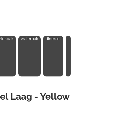
rinkbak
waterbak
dinerset
el Laag - Yellow