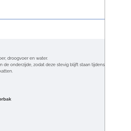
oer, droogvoer en water.
n de onderzijde, zodat deze stevig blijft staan tijdens gebruik.
katten.
erbak