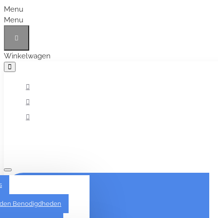
Menu
Menu
Winkelwagen
Alles
s
den Benodigdheden