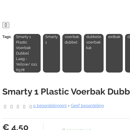
Tags:
Smarty 1
Smarty
voerbak
dubbele
eetbak
d
Plastic
1
dubbel
voerbak
Voerbak
kat
Dubbel
Laag -
Yellow/ 021
6578
Smarty 1 Plastic Voerbak Dubb
0 beoordeling(en)
-
Geef beoordeling
€ 4,50