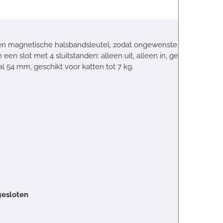
 een magnetische halsbandsleutel, zodat ongewenste katten niet
 een slot met 4 sluitstanden: alleen uit, alleen in, geheel open, g
l 54 mm, geschikt voor katten tot 7 kg.
 gesloten