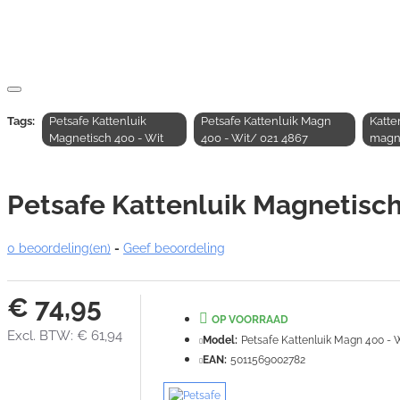
Tags:
Petsafe Kattenluik
Petsafe Kattenluik Magn
Katte
Magnetisch 400 - Wit
400 - Wit/ 021 4867
magn
Petsafe Kattenluik Magnetisch
0 beoordeling(en)
-
Geef beoordeling
€ 74,95
OP VOORRAAD
Excl. BTW: € 61,94
Model:
Petsafe Kattenluik Magn 400 - 
EAN:
5011569002782