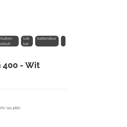
nluiken
luik
kattendeur
etisch
kat
 400 - Wit
Wit/ 021 4867