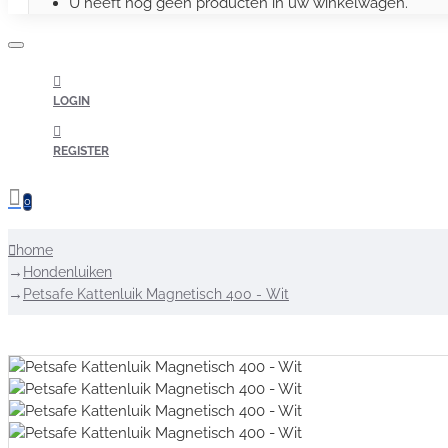
U heeft nog geen producten in uw winkelwagen.
LOGIN
REGISTER
0
home
Hondenluiken
Petsafe Kattenluik Magnetisch 400 - Wit