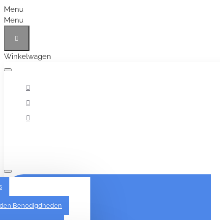
Menu
Menu
Winkelwagen
Alles
s
den Benodigdheden