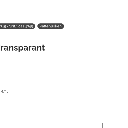
715 - Wit/ 021 4745
Kattenluiken
Transparant
1 4745