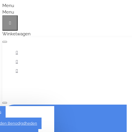
Menu
Menu
Winkelwagen
Alles
s
den Benodigdheden