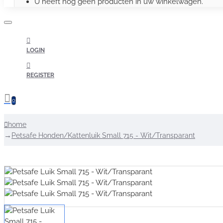
U heeft nog geen producten in uw winkelwagen.
LOGIN
REGISTER
0
home
Petsafe Honden/Kattenluik Small 715 - Wit/Transparant