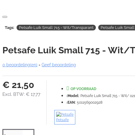
Tags:
Petsafe Luik Small 715 - Wit/Transparant
Petsafe Luik Small 
Petsafe Luik Small 715 - Wit/
0 beoordeling(en)
-
Geef beoordeling
€ 21,50
OP VOORRAAD
Excl. BTW: € 17,77
Model:
Petsafe Luik Small 715 - Wit/ 02
EAN:
5011569002928
Petsafe