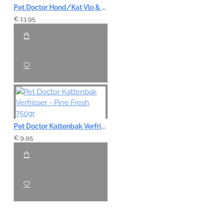
Pet Doctor Hond/Kat Vlo & Teek Stop - Spray 200ml
€ 13,95
Pet Doctor Kattenbak Verfrisser - Pine Fresh 750gr
€ 9,95