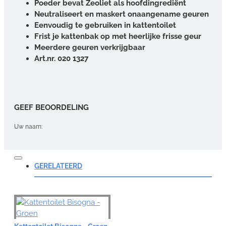
Poeder bevat Zeoliet als hoofdingrediënt
Neutraliseert en maskert onaangename geuren
Eenvoudig te gebruiken in kattentoilet
Frist je kattenbak op met heerlijke frisse geur
Meerdere geuren verkrijgbaar
Art.nr. 020 1327
GEEF BEOORDELING
Uw naam:
Opmerking:
GERELATEERD
Note:
HTML-code wordt niet vertaald!