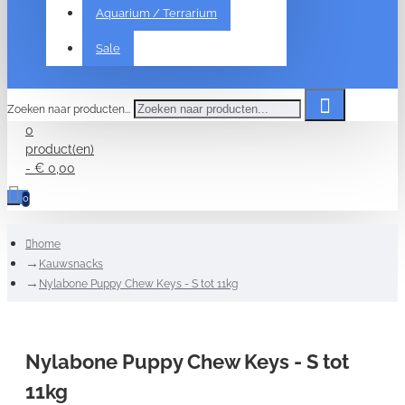
Aquarium / Terrarium
Sale
Zoeken naar producten...
0
product(en)
- € 0,00
0
home
Kauwsnacks
Nylabone Puppy Chew Keys - S tot 11kg
Nylabone Puppy Chew Keys - S tot
11kg