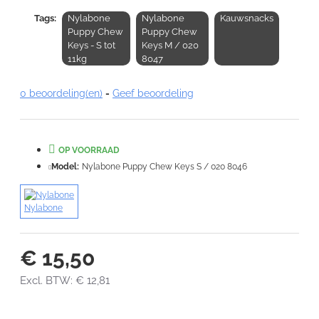
Tags:
Nylabone
Nylabone
Kauwsnacks
Opmerking:
Puppy Chew
Puppy Chew
Keys - S tot
Keys M / 020
11kg
8047
0 beoordeling(en)
-
Geef beoordeling
Note:
HTML-code wordt niet vertaald!
Waardering:
OP VOORRAAD
Slecht
Goed
Model:
Nylabone Puppy Chew Keys S / 020 8046
VERDER
Nylabone
€ 15,50
Excl. BTW: € 12,81