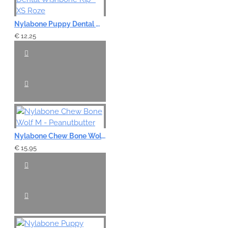
Nylabone Puppy Dental Wishbone Kip - XS Roze
€ 12,25
Nylabone Chew Bone Wolf M - Peanutbutter
€ 15,95