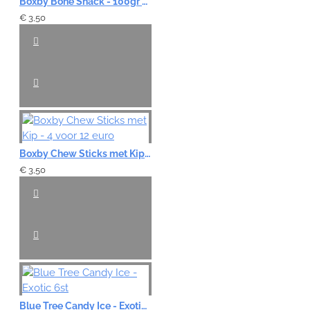
Boxby Bone Snack - 100gr 4 voor 12 euro
€ 3,50
Boxby Chew Sticks met Kip - 4 voor 12 euro
€ 3,50
Blue Tree Candy Ice - Exotic 6st