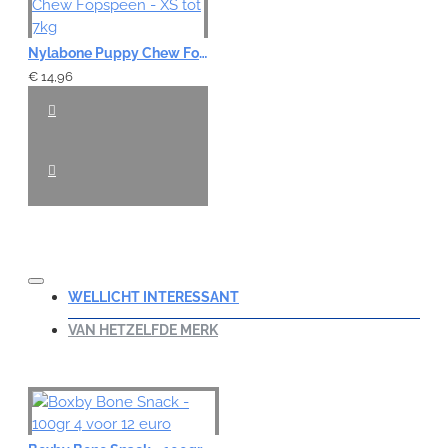
Nylabone Puppy Chew Fopspeen - XS tot 7kg
€ 14,96
WELLICHT INTERESSANT
VAN HETZELFDE MERK