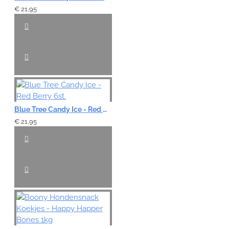
€ 21,95
Blue Tree Candy Ice - Red Berry 6st.
€ 21,95