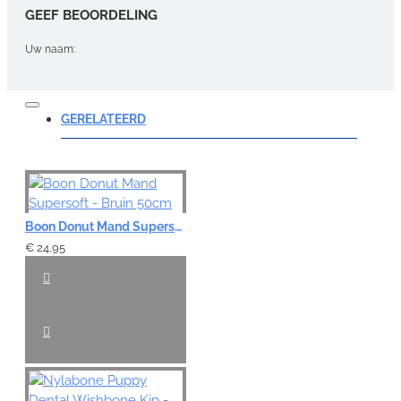
GEEF BEOORDELING
Uw naam:
Opmerking:
GERELATEERD
Note:
HTML-code wordt niet vertaald!
Boon Donut Mand Supersoft - Bruin 50cm
Waardering:
€ 24,95
Slecht
Goed
VERDER