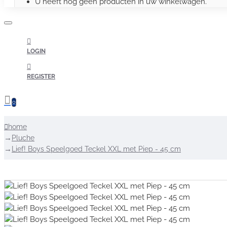
U heeft nog geen producten in uw winkelwagen.
LOGIN
REGISTER
0
home
Pluche
Lief! Boys Speelgoed Teckel XXL met Piep - 45 cm