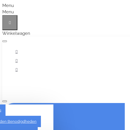
Menu
Menu
Winkelwagen
Alles
s
den Benodigdheden