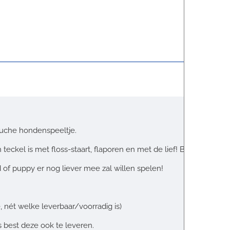
luche hondenspeeltje.
eckel is met floss-staart, flaporen en met de lief! Boys details a
d of puppy er nog liever mee zal willen spelen!
 nét welke leverbaar/voorradig is)
 best deze ook te leveren.