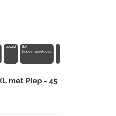
geluid
lief
hondenspeelgoed
XL met Piep - 45