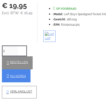
€ 19,95
OP VOORRAAD
Excl. BTW: € 16,49
Model:
Lief! Boys Speelgoed Teckel X
Gewicht:
186.00g
EAN:
8712901141325
Lief!
BESTELLEN
NU KOPEN
VERLANGLIJST