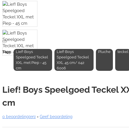
Tags:
Lief! Boys
Lief! Boys
Pluche
teckel
Speelgoed Teckel
Speelgoed Teckel
XXL met Piep - 45
XXL 45 cm/ 042
cm
6006
Lief! Boys Speelgoed Teckel X
cm
0 beoordeling(en)
-
Geef beoordeling