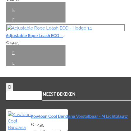
Adjustable Rope Leash ECO - Hedge 1.1
€ 49,95
RECENT BEKEKEN
MEEST BEKEKEN
Kowloon Cool Bandana Verstelbaar - M Lichtblauw
€ 12,95