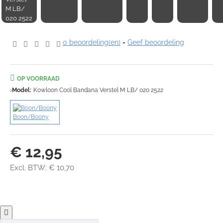
M LB/
020 2522
0 beoordeling(en)
-
Geef beoordeling
OP VOORRAAD
Model:
Kowloon Cool Bandana Verstel M LB/ 020 2522
Boon/Boony
€ 12,95
Excl. BTW: € 10,70