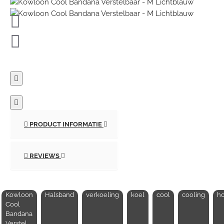
PRODUCT INFORMATIE
REVIEWS
Kowloon
Halsband
verkoeling
koel
cool
cooling
h
Cool
Bandana
Verstel