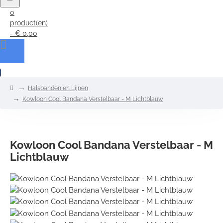
0
product(en)
- € 0,00
0
home
Halsbanden en Lijnen
Kowloon Cool Bandana Verstelbaar - M Lichtblauw
Kowloon Cool Bandana Verstelbaar - M
Lichtblauw