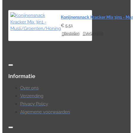
Konijnensnack Kracker Mix 3in1 - M
€ 5,51
Bestellen
Verlanglijst
Informatie
Over ons
Verzending
Privacy Policy
Algemene voorwaarden