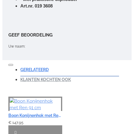
Art.nr. 019 3608
GEEF BEOORDELING
Uw naam:
Opmerking:
GERELATEERD
KLANTEN KOCHTEN OOK
Note:
HTML-code wordt niet vertaald!
Waardering:
Boon Konijnenhok met Ren 91 cm
Slecht
Goed
€ 147,95