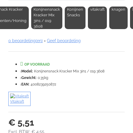
nack Kracker
Konijnensnack
Konijnen
vitakraft
knagen
Opmerking:
Kracker Mix
Snacks
oenten/Honing
3in1 / 019
3608
0 beoordeling(en)
-
Geef beoordeling
Note:
HTML-code wordt niet vertaald!
Waardering:
OP VOORRAAD
Slecht
Goed
Model:
Konijnensnack Kracker Mix 3in1 / 019 3608
Gewicht:
0.35kg
VERDER
EAN:
4008239250872
Vitakraft
€ 5,51
Excl. BTW: € 4,55