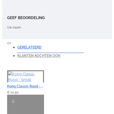
GEEF BEOORDELING
Uw naam:
Opmerking:
GERELATEERD
KLANTEN KOCHTEN OOK
Note:
HTML-code wordt niet vertaald!
Waardering:
Kong Classic Rood - Small
Slecht
Goed
€ 10,50
VERDER