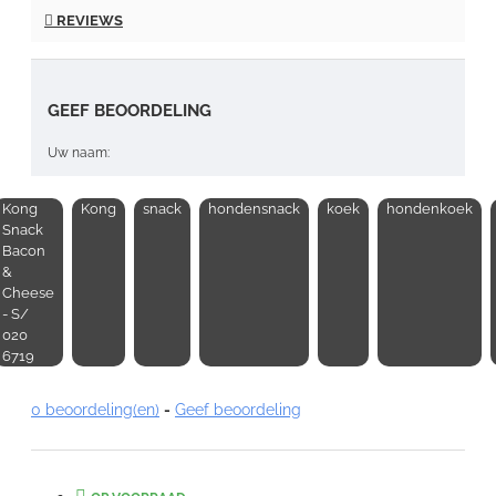
REVIEWS
GEEF BEOORDELING
Uw naam:
Kong
Kong
snack
hondensnack
koek
hondenkoek
Opmerking:
Snack
Bacon
&
Cheese
- S/
020
6719
Note:
HTML-code wordt niet vertaald!
Waardering:
0 beoordeling(en)
-
Geef beoordeling
Slecht
Goed
VERDER