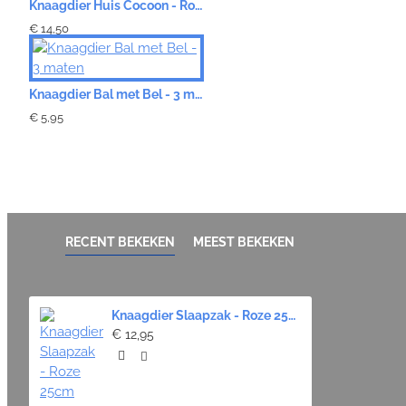
Knaagdier Huis Cocoon - Roze Panter
€ 14,50
Knaagdier Bal met Bel - 3 maten
€ 5,95
RECENT BEKEKEN
MEEST BEKEKEN
Knaagdier Slaapzak - Roze 25cm
€ 12,95