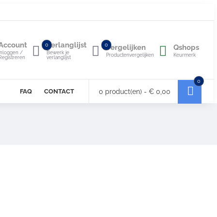
Account
Verlanglijst
0
0
Vergelijken
Qshops
Inloggen /
Bewerk je
Productenvergelijken
Keurmerk
Registreren
verlanglijst
0
FAQ
CONTACT
0 product(en) - € 0,00