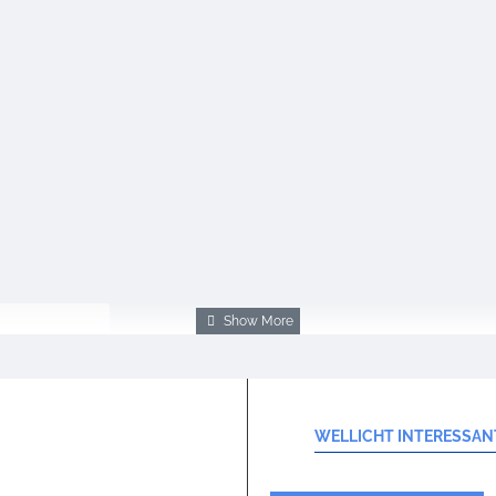
Note:
HTML-code wordt niet vertaald!
WELLICHT INTERESSAN
Goed