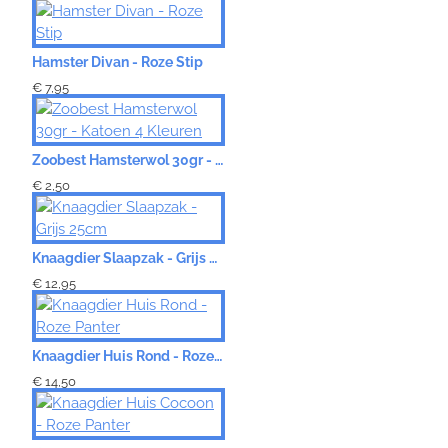
Hamster Divan - Roze Stip
€ 7,95
Zoobest Hamsterwol 30gr - Katoen 4 Kleuren
€ 2,50
Knaagdier Slaapzak - Grijs 25cm
€ 12,95
Knaagdier Huis Rond - Roze Panter
€ 14,50