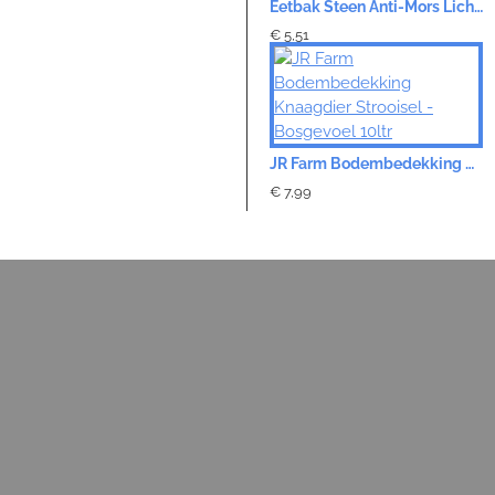
Eetbak Steen Anti-Mors Lichtgrijs - Cavia
€ 5,51
JR Farm Bodembedekking Knaagdier Strooisel - Bosgevoel 10ltr
€ 7,99