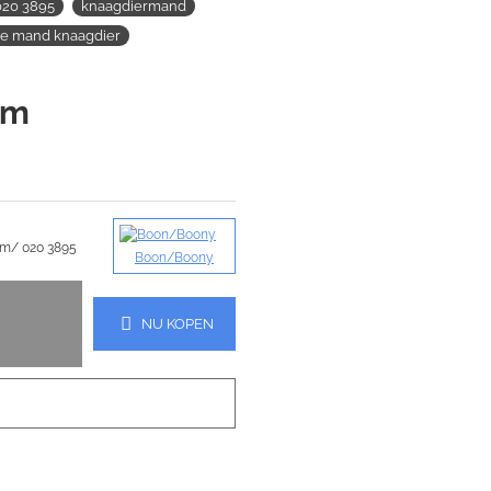
020 3895
knaagdiermand
ze mand knaagdier
cm
cm/ 020 3895
Boon/Boony
NU KOPEN