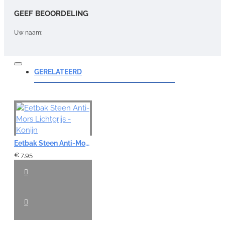
GEEF BEOORDELING
Uw naam:
Opmerking:
GERELATEERD
Note:
HTML-code wordt niet vertaald!
Eetbak Steen Anti-Mors Lichtgrijs - Konijn
Waardering:
Slecht
Goed
€ 7,95
VERDER