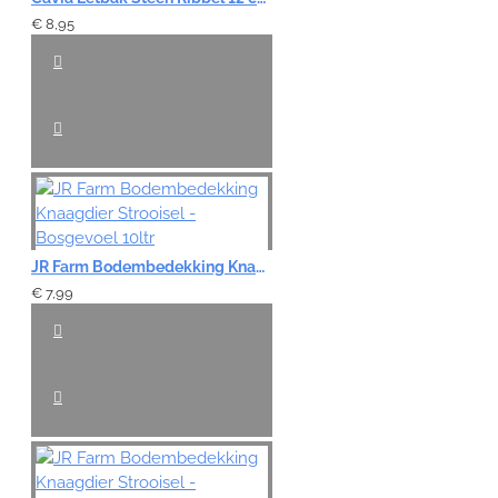
€ 8,95
JR Farm Bodembedekking Knaagdier Strooisel - Bosgevoel 10ltr
€ 7,99