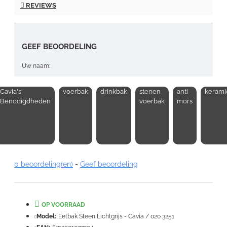
REVIEWS
GEEF BEOORDELING
Uw naam:
Cavia's
voerbak
drinkbak
stenen
anti
kerami
Opmerking:
Benodigdheden
voerbak
mors
Note:
HTML-code wordt niet vertaald!
0 beoordeling(en)
-
Geef beoordeling
Waardering:
Slecht
Goed
OP VOORRAAD
VERDER
Model:
Eetbak Steen Lichtgrijs - Cavia / 020 3251