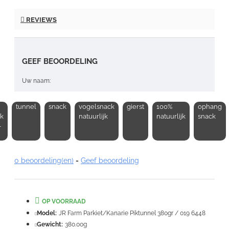
REVIEWS
GEEF BEOORDELING
Uw naam:
tunnel
snack
vogelsnack
gierst
100%
ophang
Opmerking:
k
natuurlijk
natuurlijk
snack
-
0 beoordeling(en)
-
Geef beoordeling
Note:
HTML-code wordt niet vertaald!
Waardering:
OP VOORRAAD
Slecht
Goed
Model:
JR Farm Parkiet/Kanarie Piktunnel 380gr / 019 6448
Gewicht:
380.00g