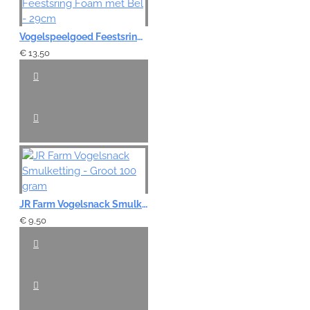
Vogelspeelgoed Feestsring Foam met Bel - 29cm
€ 13,50
JR Farm Vogelsnack Smulketting - Groot 100 gram
€ 9,50