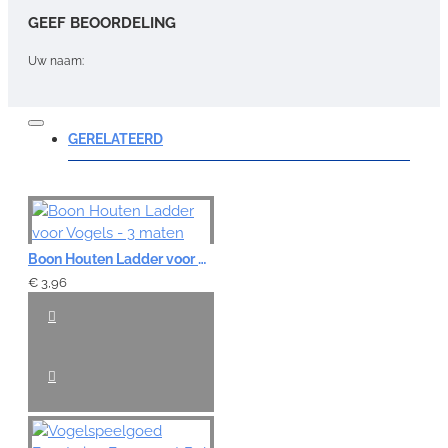
GEEF BEOORDELING
Uw naam:
Opmerking:
GERELATEERD
Note:
HTML-code wordt niet vertaald!
Boon Houten Ladder voor Vogels - 3 maten
Waardering:
€ 3,96
Slecht
Goed
VERDER