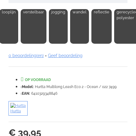
looplijn
verstelbaar
jogging
wandel
reflectie
gerecycle
Opmerking:
polyester
Note:
HTML-code wordt niet vertaald!
0 beoordeling(en)
-
Geef beoordeling
Waardering:
Slecht
Goed
OP VOORRAAD
VERDER
Model:
Hurtta Multilong Leash Eco 2 - Ocean / 022 7499
EAN:
6410329348846
Hurtta
€ 39,95