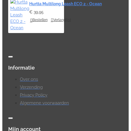
Hurtta Multilong Leash ECO 2 - Ocean
€ 39,95
Bestellen
Verlanglijst
Informatie
Over ons
Verzending
Privacy Policy
Algemene voorwaarden
Mijn account