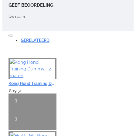
GEEF BEOORDELING
Uw naam:
Opmerking:
GERELATEERD
Note:
HTML-code wordt niet vertaald!
Kong Hond Training Dummy - 2 maten
Waardering:
Slecht
Goed
€ 19,51
VERDER