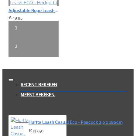
Adjustable Rope Leash ECO - Hedge 1.1
€ 49,95
RECENT BEKEKEN
MEEST BEKEKEN
Hurtta Leash Casual Eco - Peacock 2,0 x 180cm
€ 29,50