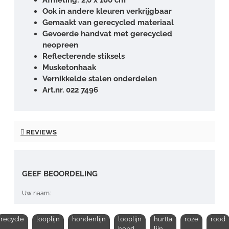
Ook in andere kleuren verkrijgbaar
Gemaakt van gerecycled materiaal
Gevoerde handvat met gerecycled
neopreen
Reflecterende stiksels
Musketonhaak
Vernikkelde stalen onderdelen
Art.nr. 022 7496
REVIEWS
GEEF BEOORDELING
Uw naam:
recycle
looplijn
hondenlijn
looplijn
hurtta
roze
rood
Opmerking:
hond
lijn