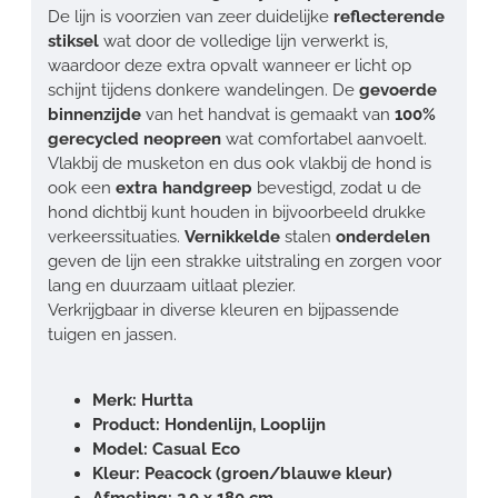
De lijn is voorzien van zeer duidelijke
reflecterende
stiksel
wat door de volledige lijn verwerkt is,
waardoor deze extra opvalt wanneer er licht op
schijnt tijdens donkere wandelingen. De
gevoerde
binnenzijde
van het handvat is gemaakt van
100%
gerecycled neopreen
wat comfortabel aanvoelt.
Vlakbij de musketon en dus ook vlakbij de hond is
ook een
extra handgreep
bevestigd, zodat u de
hond dichtbij kunt houden in bijvoorbeeld drukke
verkeerssituaties.
Vernikkelde
stalen
onderdelen
geven de lijn een strakke uitstraling en zorgen voor
lang en duurzaam uitlaat plezier.
Verkrijgbaar in diverse kleuren en bijpassende
tuigen en jassen.
Merk: Hurtta
Product: Hondenlijn, Looplijn
Model: Casual Eco
Kleur: Peacock (groen/blauwe kleur)
Afmeting: 2,0 x 180 cm