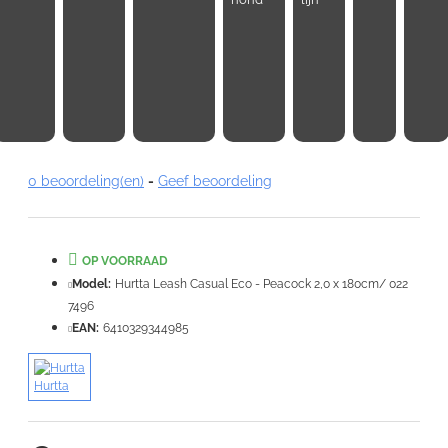
Note:
HTML-code wordt niet vertaald!
Waardering:
Slecht
Goed
0 beoordeling(en)
-
Geef beoordeling
VERDER
OP VOORRAAD
Model:
Hurtta Leash Casual Eco - Peacock 2,0 x 180cm/ 022
7496
EAN:
6410329344985
Hurtta