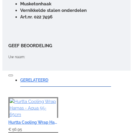
Musketonhaak
Vernikkelde stalen onderdelen
Art.nr. 022 7496
GEEF BEOORDELING
Uw naam:
Opmerking:
GERELATEERD
Note:
HTML-code wordt niet vertaald!
Hurtta Cooling Wrap Harnas - Aqua 55-65cm
Waardering:
Slecht
Goed
€ 56,95