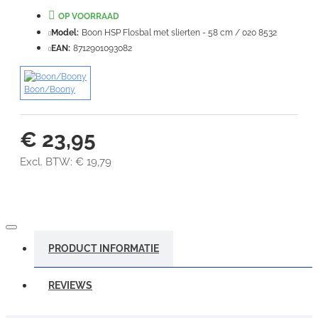
OP VOORRAAD
Waardering:
Slecht
Goed
Model:
Boon HSP Flosbal met slierten - 58 cm / 020 8532
EAN:
8712901093082
VERDER
Boon/Boony
€ 23,95
Excl. BTW: € 19,79
PRODUCT INFORMATIE
REVIEWS