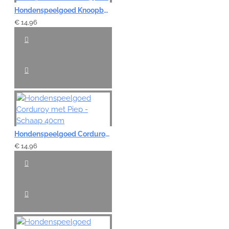
Hondenspeelgoed Knoopbal Slierten - 43 cm
€ 14,96
Hondenspeelgoed Corduroy met Piep - Schaap 40cm
€ 14,96