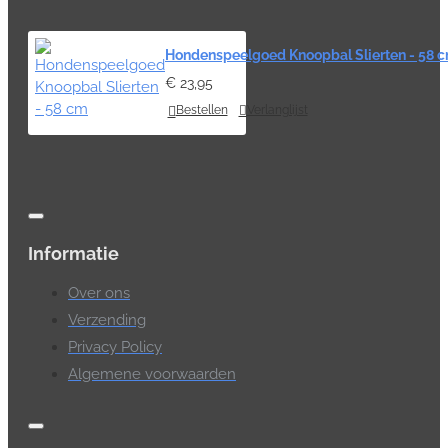
Hondenspeelgoed Knoopbal Slierten - 58 
€ 23,95
Bestellen
Verlanglijst
Informatie
Over ons
Verzending
Privacy Policy
Algemene voorwaarden