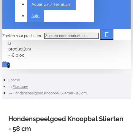
Aquarium / Terrarium
Sale
Zoeken naar producten...
0
product(en)
- € 0,00
0
home
Flostouw
Hondenspeelgoed Knoopbal Slierten - 58 cm
Hondenspeelgoed Knoopbal Slierten
- 58 cm