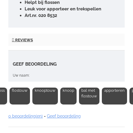
Helpt bij flossen
Leuk voor apporteer en trekspellen
Art.nr. 020 8532
REVIEWS
GEEF BEOORDELING
Uw naam:
oss
flostouw
knooptouw
knoop
bal met
apporteren
Opmerking:
flostouw
0 beoordeling(en)
-
Geef beoordeling
Note:
HTML-code wordt niet vertaald!