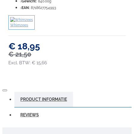
Gewicht:
840.00g
VERDER
EAN:
8718627754993
Whimzees
€ 18,95
€ 21,50
Excl. BTW: € 15,66
PRODUCT INFORMATIE
REVIEWS