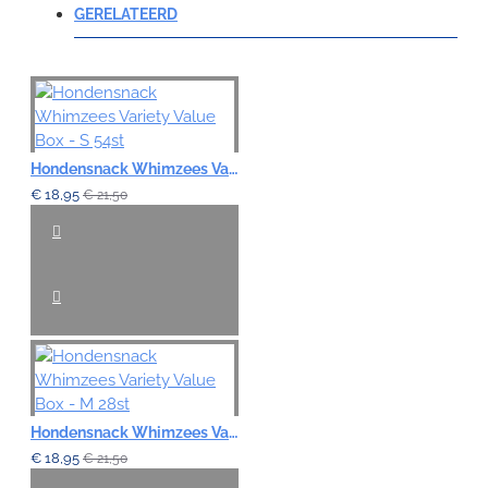
GERELATEERD
Note:
HTML-code wordt niet vertaald!
Hondensnack Whimzees Variety Value Box - S 54st
Waardering:
Slecht
Goed
€ 18,95
€ 21,50
VERDER
Hondensnack Whimzees Variety Value Box - M 28st
€ 18,95
€ 21,50