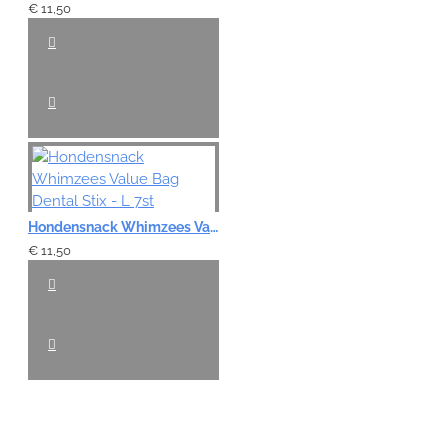
€ 11,50
Hondensnack Whimzees Value Bag Dental Stix - L 7st
€ 11,50