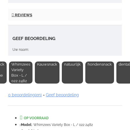
REVIEWS
GEEF BEOORDELING
Uw naam:
ck
Whimzees
Kauwsnack
natuurlijk
hondensnack
dental
Opmerking:
Variety
ue
Box - L /
022 2482
0 beoordeling(en)
-
Geef beoordeling
Note:
HTML-code wordt niet vertaald!
Waardering:
OP VOORRAAD
Slecht
Goed
Model:
Whimzees Variety Box - L / 022 2482