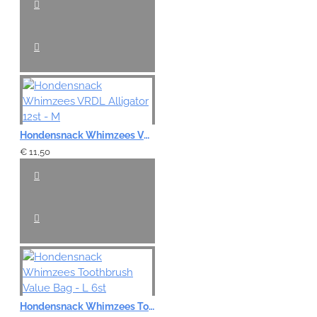
Hondensnack Whimzees VRDL Alligator 12st - M
€ 11,50
Hondensnack Whimzees Toothbrush Value Bag - L 6st