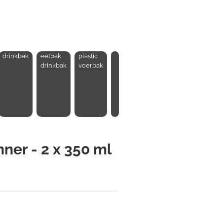
drinkbak
eetbak
plastic
drinkbak
voerbak
ner - 2 x 350 ml