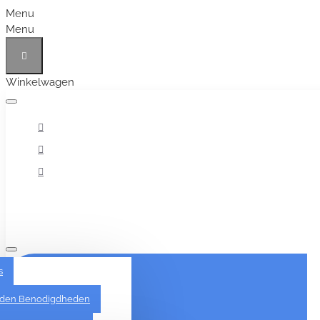
Menu
Menu
Winkelwagen
Alles
s
den Benodigdheden