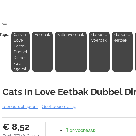
Tags:
Cats In
Voerbak
kattenvoerbak
dubbele
dubbele
Love
voerbak
eetbak
Eetbak
Dubbel
Dinner
- 2 x
350 ml
Cats In Love Eetbak Dubbel Din
0 beoordeling(en)
-
Geef beoordeling
€ 8,52
OP VOORRAAD