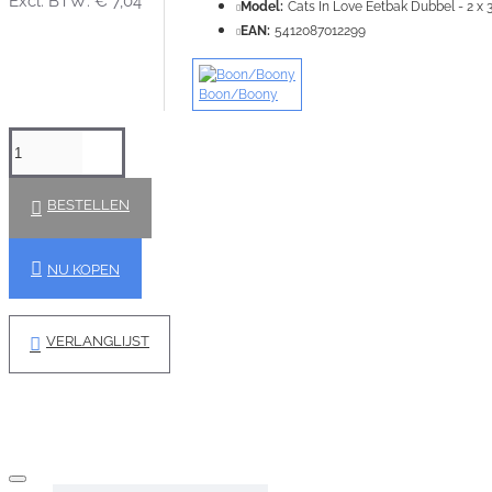
Excl. BTW: € 7,04
Model:
Cats In Love Eetbak Dubbel - 2 x 
EAN:
5412087012299
Boon/Boony
BESTELLEN
NU KOPEN
VERLANGLIJST