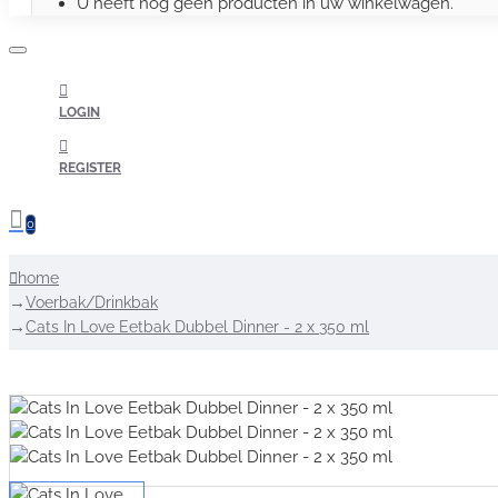
U heeft nog geen producten in uw winkelwagen.
LOGIN
REGISTER
0
home
Voerbak/Drinkbak
Cats In Love Eetbak Dubbel Dinner - 2 x 350 ml