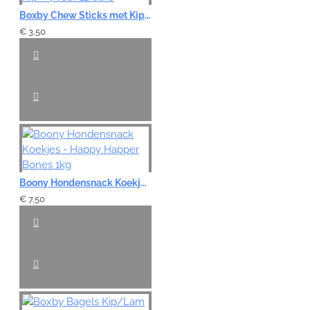
Boxby Chew Sticks met Kip - 4 voor 12 euro
€ 3,50
Boony Hondensnack Koekjes - Happy Happer Bones 1kg
€ 7,50