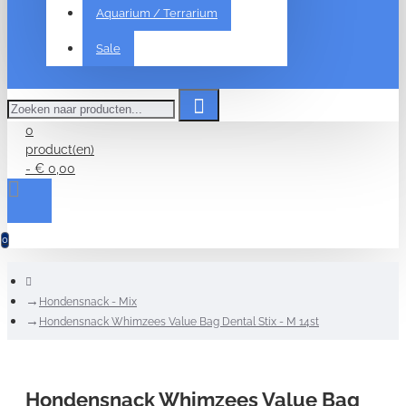
Aquarium / Terrarium
Sale
Zoeken
naar
producten...
0
product(en)
- € 0,00
0
home
Hondensnack - Mix
Hondensnack Whimzees Value Bag Dental Stix - M 14st
Hondensnack Whimzees Value Bag