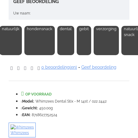
GEEF BEOORDELING
Uw naam:
natuurlijk
hondensnack
dental
gebit
verzorging
natuurl
Opmerking:
snack
0 beoordeling(en)
-
Geef beoordeling
Note:
HTML-code wordt niet vertaald!
Waardering:
Slecht
Goed
OP VOORRAAD
Model:
Whimzees Dental Stix - M 14st / 022 2442
VERDER
Gewicht:
450.00g
EAN:
8718627752524
Whimzees