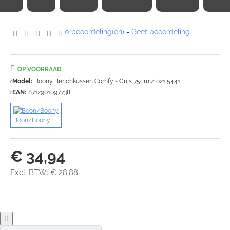
0 beoordeling(en)
-
Geef beoordeling
OP VOORRAAD
Model:
Boony Benchkussen Comfy - Grijs 75cm / 021 5441
EAN:
8712901097738
Boon/Boony
€ 34,94
Excl. BTW: € 28,88