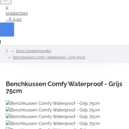
0
product(en)
- € 0,00
0
home
Boon Hondenmanden
Benchkussen Comfy Waterproof - Grijs 75cm
Benchkussen Comfy Waterproof - Grijs
75cm