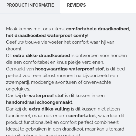
PRODUCT INFORMATIE
REVIEWS
Maak kennis met ons uiterst
comfortabele draadkooibed,
het draadkooibed waterproof comfy
!
Geef uw trouwe viervoeter het comfort waar hij van
droomt.
Dit
extra dikke draadkooibed
is ontworpen voor honden
die een comfortabel en knus plekje verdienen.
Gemaakt van
hoogwaardige waterproof stof
, is dit bed
perfect voor een uitrust moment na bijvoorbeeld een
zwempartij, modderige avonturen of onverwachte
ongelukjes.
Dankzij de
waterproof stof
is dit kussen in een
handomdraai schoongemaakt
.
Dankzij de
extra dikke vulling
is dit kussen niet alleen
functioneel, maar ook enorm
comfortabel
, waardoor dit
product functionaliteit en comfort perfect combineert.
Ideaal te gebruiken in een draadkooi, maar kan uiteraard
ook uitstekend los worden gebruikt.