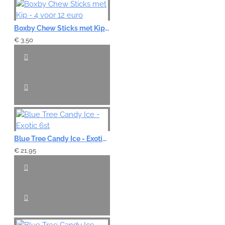
Boxby Chew Sticks met Kip - 4 voor 12 euro
€ 3,50
Blue Tree Candy Ice - Exotic 6st
€ 21,95