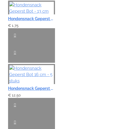
Note:
HTML-code wordt niet vertaald!
Hondensnack Geperst Bot - 13 cm
Waardering:
€ 1,75
Slecht
Goed
VERDER
Hondensnack Geperst Bot 16 cm - 5 stuks
€ 12,50