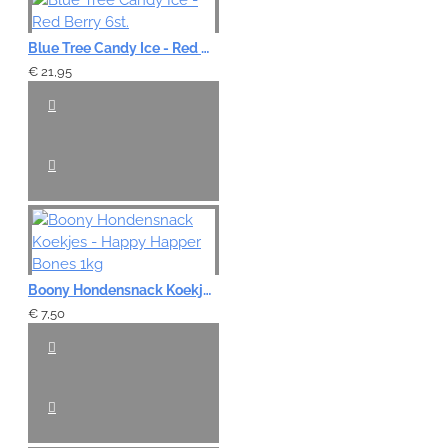
Blue Tree Candy Ice - Red Berry 6st.
€ 21,95
Boony Hondensnack Koekjes - Happy Happer Bones 1kg
€ 7,50