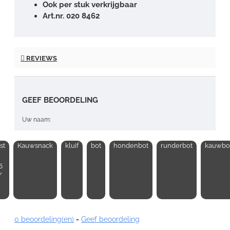
Ook per stuk verkrijgbaar
Art.nr. 020 8462
REVIEWS
GEEF BEOORDELING
Uw naam:
st
Kauwsnack
kluif
bot
hondenbot
runderbot
kauwbo
Opmerking:
5
/
Note:
HTML-code wordt niet vertaald!
0 beoordeling(en)
-
Geef beoordeling