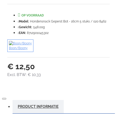
Waardering:
Slecht
Goed
OP VOORRAAD
VERDER
Model:
Hondensnack Geperst Bot - 16cm 5 stuks / 020 8462
Gewicht:
548.00g
EAN:
8712901045302
Boon/Boony
€ 12,50
Excl. BTW: € 10,33
PRODUCT INFORMATIE