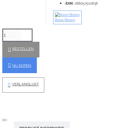
EAN:
088057502838
Boon/Boony
BESTELLEN
NU KOPEN
VERLANGLIJST