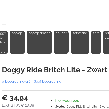
ggy
bagage
bagagedrager
houder
fietsmand
fiets
br
de
lit
itch
e -
art
Doggy Ride Britch Lite - Zwart
0 beoordeling(en)
-
Geef beoordeling
€ 34,94
OP VOORRAAD
Excl. BTW: € 28,88
Model:
Doggy Ride Britch Lite - Zwart 