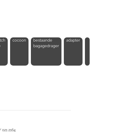
itch
cocoon
bestaande
adapter
e
bagagedrager
/ 021 2164