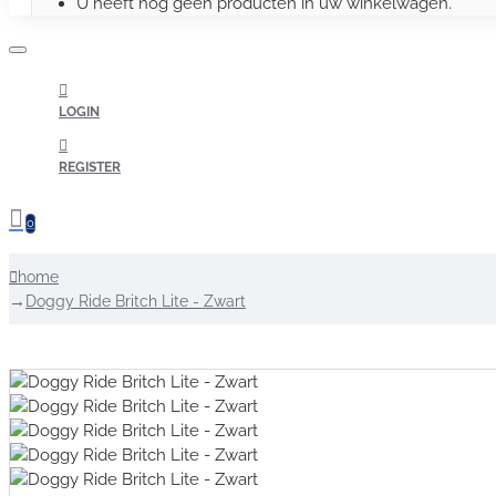
U heeft nog geen producten in uw winkelwagen.
LOGIN
REGISTER
0
home
Doggy Ride Britch Lite - Zwart