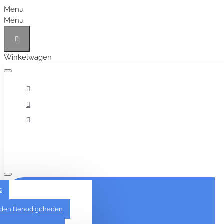
Menu
Menu
Winkelwagen
Alles
s
den Benodigdheden