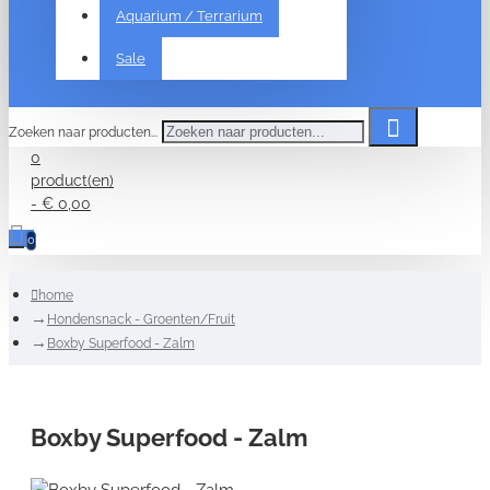
Aquarium / Terrarium
Sale
Zoeken naar producten...
0
product(en)
- € 0,00
0
home
Hondensnack - Groenten/Fruit
Boxby Superfood - Zalm
Boxby Superfood - Zalm