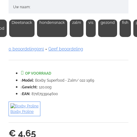
Uw naam:
Dieetsnack
hondensnack
zalm
vis
gezond
fish
Opmerking:
od
0 beoordeling(en)
-
Geef beoordeling
Note:
HTML-code wordt niet vertaald!
OP VOORRAAD
Waardering:
Slecht
Goed
Model:
Boxby Superfood - Zalm/ 022 1969
Gewicht:
120.00g
EAN:
8716793904600
VERDER
Boxby Proline
€ 4,65