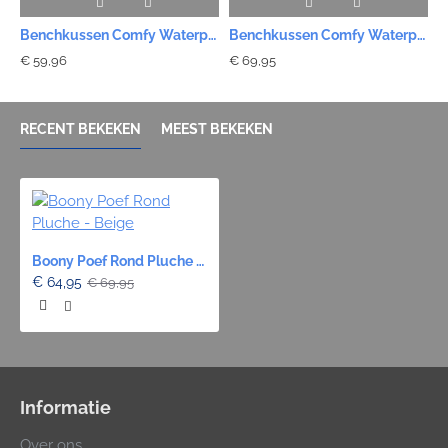
Benchkussen Comfy Waterproof - Bruin 104cm
Benchkussen Comfy Waterproof - Bruin 120cm
€ 59,96
€ 69,95
€
RECENT BEKEKEN
MEEST BEKEKEN
Boony Poef Rond Pluche - Beige
€ 64,95
€ 69,95
Informatie
Over ons