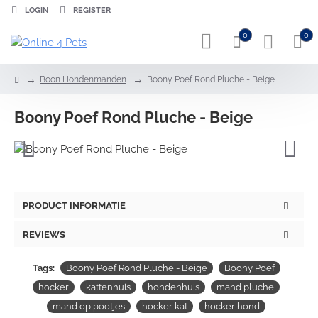
LOGIN
REGISTER
0
0
h
Boon Hondenmanden
Boony Poef Rond Pluche - Beige
o
m
Boony Poef Rond Pluche - Beige
e
PRODUCT INFORMATIE
REVIEWS
Tags:
Boony Poef Rond Pluche - Beige
Boony Poef
hocker
kattenhuis
hondenhuis
mand pluche
mand op pootjes
hocker kat
hocker hond