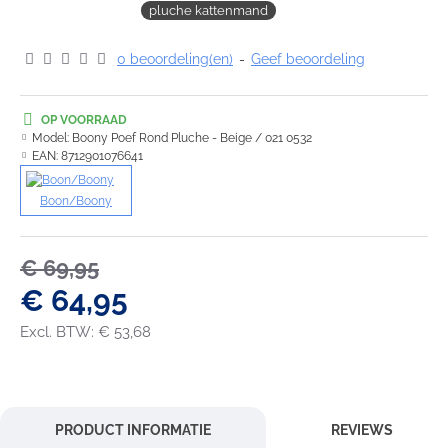
pluche kattenmand
0 beoordeling(en)
-
Geef beoordeling
OP VOORRAAD
Model:
Boony Poef Rond Pluche - Beige / 021 0532
EAN:
8712901076641
Boon/Boony
€ 69,95
€ 64,95
Excl. BTW: € 53,68
PRODUCT INFORMATIE
REVIEWS