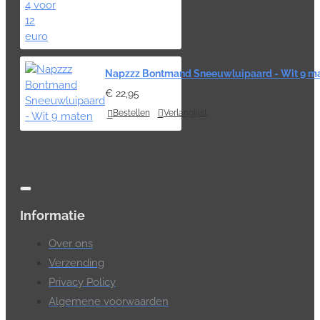
Napzzz Bontmand Sneeuwluipaard - Wit 9 m
€ 22,95
Bestellen
Verlanglijst
Informatie
Over ons
Verzending
Privacy Policy
Algemene voorwaarden