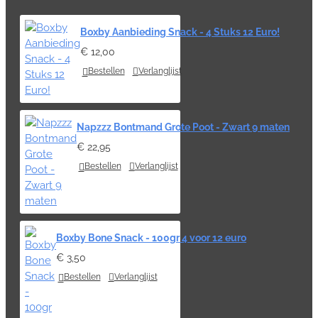
Boxby Aanbieding Snack - 4 Stuks 12 Euro!
€ 12,00
Bestellen
Verlanglijst
Napzzz Bontmand Grote Poot - Zwart 9 maten
€ 22,95
Bestellen
Verlanglijst
Boxby Bone Snack - 100gr 4 voor 12 euro
€ 3,50
Bestellen
Verlanglijst