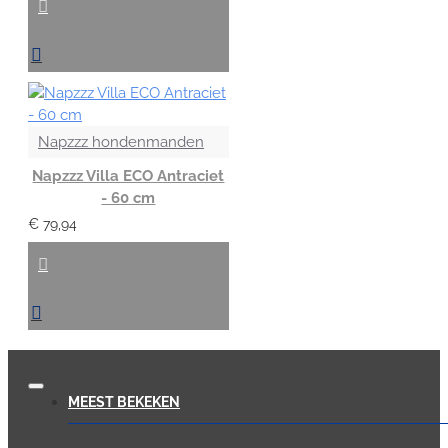
Napzzz hondenmanden
Napzzz Villa ECO Antraciet
- 60 cm
€ 79,94
MEEST BEKEKEN