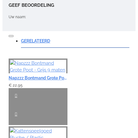
GEEF BEOORDELING
Uw naam:
Opmerking:
GERELATEERD
Note:
HTML-code wordt niet vertaald!
Napzzz Bontmand Grote Poot - Grijs 9 maten
Waardering:
€ 22,95
Slecht
Goed
VERDER