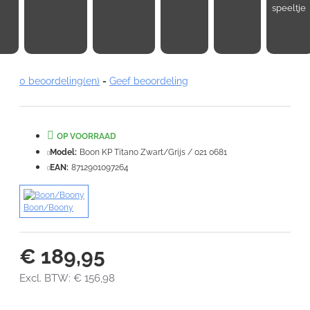
speeltje
Note:
HTML-code wordt niet vertaald!
0 beoordeling(en)
-
Geef beoordeling
Waardering:
Slecht
Goed
OP VOORRAAD
VERDER
Model:
Boon KP Titano Zwart/Grijs / 021 0681
EAN:
8712901097264
Boon/Boony
€ 189,95
Excl. BTW: € 156,98