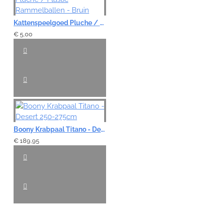
Kattenspeelgoed Pluche / Plastic Rammelballen - Bruin
€ 5,00
Boony Krabpaal Titano - Desert 250-275cm
€ 189,95