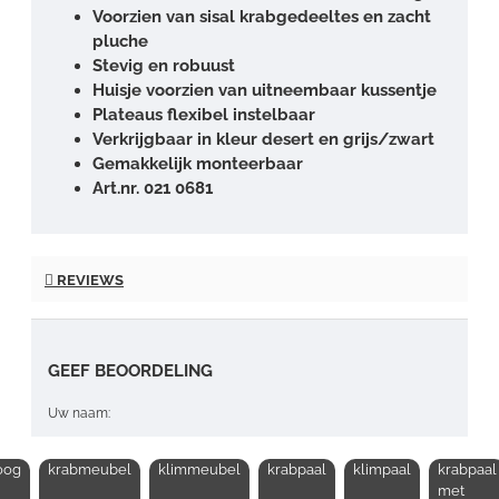
Voorzien van sisal krabgedeeltes en zacht
pluche
Stevig en robuust
Huisje voorzien van uitneembaar kussentje
Plateaus flexibel instelbaar
Verkrijgbaar in kleur desert en grijs/zwart
Gemakkelijk monteerbaar
Art.nr. 021 0681
REVIEWS
GEEF BEOORDELING
Uw naam:
oog
krabmeubel
klimmeubel
krabpaal
klimpaal
krabpaal
Opmerking:
met