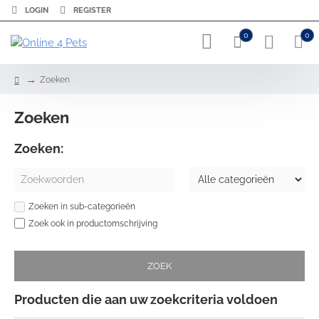
LOGIN
REGISTER
0
0
h
Zoeken
o
m
Zoeken
e
Zoeken:
Zoeken in sub-categorieën
Zoek ook in productomschrijving
ZOEK
Producten die aan uw zoekcriteria voldoen