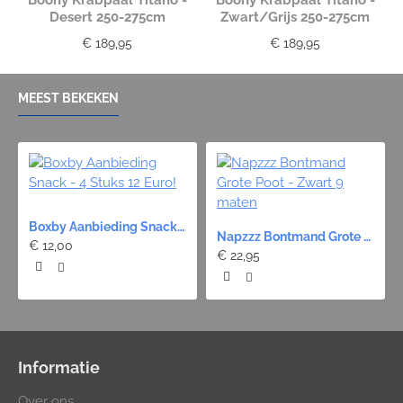
Boony Krabpaal Titano -
Boony Krabpaal Titano -
Desert 250-275cm
Zwart/Grijs 250-275cm
€ 189,95
€ 189,95
MEEST BEKEKEN
Boxby Aanbieding Snack - 4 Stuks 12 Euro!
Napzzz Bontmand Grote Poot - Zwart 9 maten
€ 12,00
€ 22,95
Informatie
Over ons